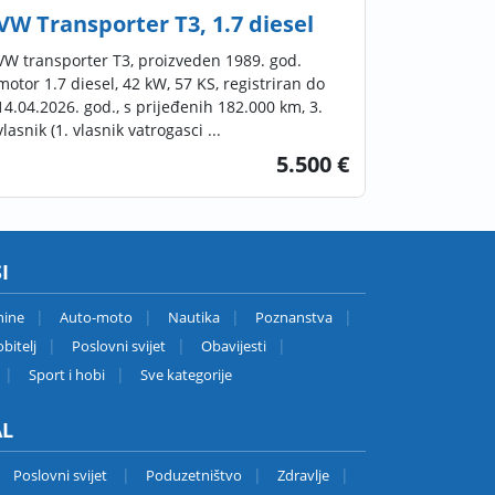
VW Transporter T3, 1.7 diesel
VW transporter T3, proizveden 1989. god.
motor 1.7 diesel, 42 kW, 57 KS, registriran do
14.04.2026. god., s prijeđenih 182.000 km, 3.
vlasnik (1. vlasnik vatrogasci ...
5.500 €
I
nine
Auto-moto
Nautika
Poznanstva
bitelj
Poslovni svijet
Obavijesti
Sport i hobi
Sve kategorije
AL
Poslovni svijet
Poduzetništvo
Zdravlje