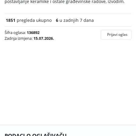
postavljanje keramike i ostale građevinske radove, izvodim.
1851
pregleda ukupno
6
u zadnjih 7 dana
Šifra oglasa:
136892
Prijavi oglas
Zadnja izmjena:
15.07.2026.
PODACI O OGLAŠIVAČU