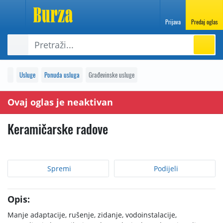
Prijava
Predaj oglas
Usluge
Ponuda usluga
Građevinske usluge
Ovaj oglas je neaktivan
Keramičarske radove
Spremi
Podijeli
Opis:
Manje adaptacije, rušenje, zidanje, vodoinstalacije,