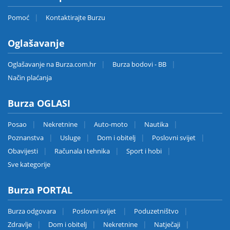
Pomoć
Kontaktirajte Burzu
Oglašavanje
Oglašavanje na Burza.com.hr
Burza bodovi - BB
Način plaćanja
Burza OGLASI
Posao
Nekretnine
Auto-moto
Nautika
Poznanstva
Usluge
Dom i obitelj
Poslovni svijet
Obavijesti
Računala i tehnika
Sport i hobi
Sve kategorije
Burza PORTAL
Burza odgovara
Poslovni svijet
Poduzetništvo
Zdravlje
Dom i obitelj
Nekretnine
Natječaji