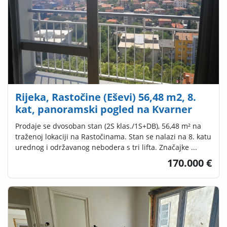
Rijeka, Rastočine (Eševi) 56,48 m2, 8.
kat, panoramski pogled na Kvarner
Prodaje se dvosoban stan (2S klas./1S+DB), 56,48 m² na
traženoj lokaciji na Rastočinama. Stan se nalazi na 8. katu
urednog i održavanog nebodera s tri lifta. Značajke ...
170.000 €