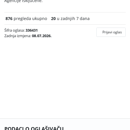
Agencije isključene.
876
pregleda ukupno
20
u zadnjih 7 dana
Šifra oglasa:
336431
Prijavi oglas
Zadnja izmjena:
08.07.2026.
PODACI O OGLAŠIVAČU