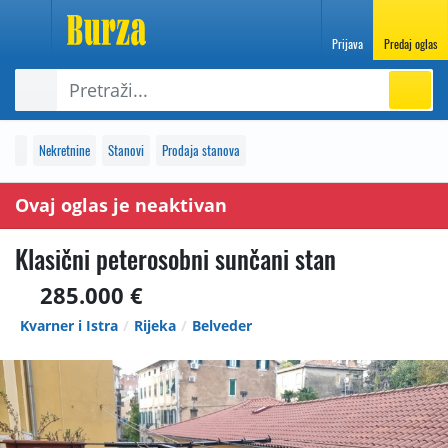
Prijava
Predaj oglas
Nekretnine
Stanovi
Prodaja stanova
Ovaj oglas je neaktivan
Klasični peterosobni sunčani stan
285.000 €
Kvarner i Istra
Rijeka
Belveder