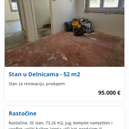
Stan u Delnicama - 52 m2
Stan za renovaciju, prodajem
95.000 €
Rastočine
Rastočine, 3S stan, 73.26 m2, jug, komplet namješten i
uređen, veliki balkon-loggia, viši kat, prodajem ili