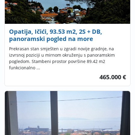
Opatija, Ičići, 93.53 m2, 2S + DB,
panoramski pogled na more
Prekrasan stan smješten u zgradi novije gradnje, na
izvrsnoj poziciji u mirnom okruženju s panoramskim
pogledom. Stambeni prostor površine 89.42 m2
funkcionalno ...
465.000 €