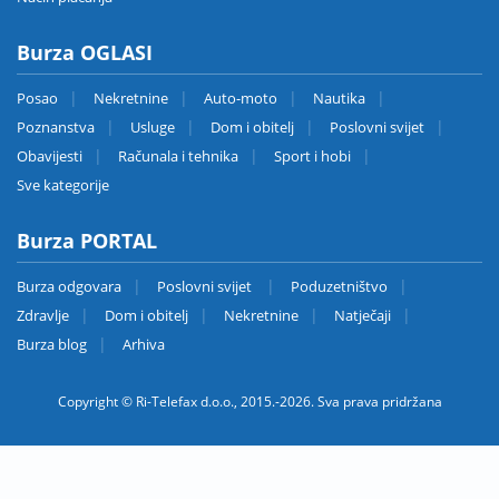
Burza OGLASI
Posao
Nekretnine
Auto-moto
Nautika
Poznanstva
Usluge
Dom i obitelj
Poslovni svijet
Obavijesti
Računala i tehnika
Sport i hobi
Sve kategorije
Burza PORTAL
Burza odgovara
Poslovni svijet
Poduzetništvo
Zdravlje
Dom i obitelj
Nekretnine
Natječaji
Burza blog
Arhiva
Copyright © Ri-Telefax d.o.o., 2015.-2026. Sva prava pridržana