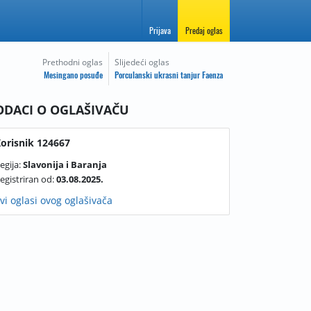
Prijava
Predaj oglas
Prethodni oglas
Slijedeći oglas
Mesingano posuđe
Porculanski ukrasni tanjur Faenza
ODACI O OGLAŠIVAČU
orisnik 124667
egija:
Slavonija i Baranja
egistriran od:
03.08.2025.
vi oglasi ovog oglašivača