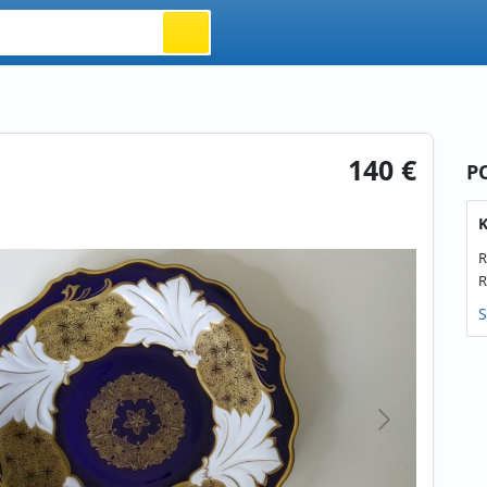
140 €
P
K
R
R
S