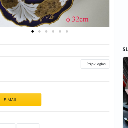
S
Prijavi oglas
E-MAIL