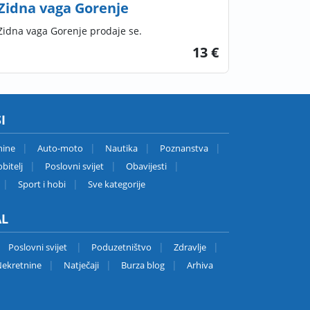
Zidna vaga Gorenje
Zidna vaga Gorenje prodaje se.
13 €
I
nine
Auto-moto
Nautika
Poznanstva
bitelj
Poslovni svijet
Obavijesti
Sport i hobi
Sve kategorije
AL
Poslovni svijet
Poduzetništvo
Zdravlje
ekretnine
Natječaji
Burza blog
Arhiva