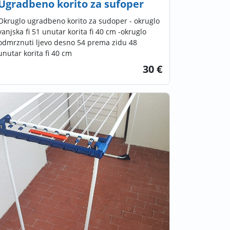
Ugradbeno korito za sufoper
Okruglo ugradbeno korito za sudoper - okruglo
vanjska fi 51 unutar korita fi 40 cm -okruglo
odmrznuti ljevo desno 54 prema zidu 48
unutar korita fi 40 cm
30 €