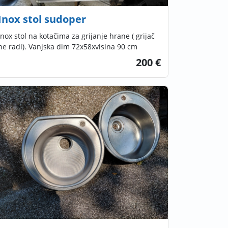
Inox stol sudoper
Inox stol na kotačima za grijanje hrane ( grijač
ne radi). Vanjska dim 72x58xvisina 90 cm
200 €