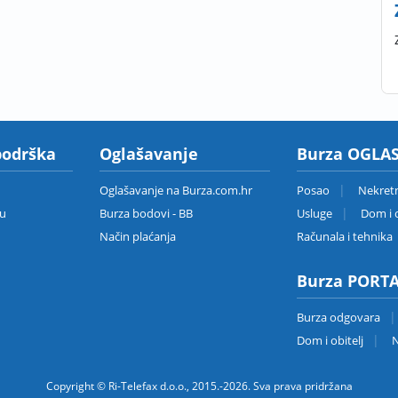
podrška
Oglašavanje
Burza OGLAS
Oglašavanje na Burza.com.hr
Posao
Nekret
zu
Burza bodovi - BB
Usluge
Dom i o
Način plaćanja
Računala i tehnika
Burza PORT
Burza odgovara
Dom i obitelj
N
Copyright © Ri-Telefax d.o.o., 2015.-2026. Sva prava pridržana