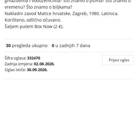
gmazovima i vodozemcima? Što znamo o psima? Što znamo o
vremenu? Što znamo o biljkama?
Nakladni zavod Matice hrvatske, Zagreb, 1980. Latinica.
Korišteno, odlično očuvano.
Šaljem putem Box Now (2 €).
30
pregleda ukupno
0
u zadnjih 7 dana
Šifra oglasa:
332470
Prijavi oglas
Zadnja izmjena:
02.08.2026.
Oglas ističe:
30.09.2026.