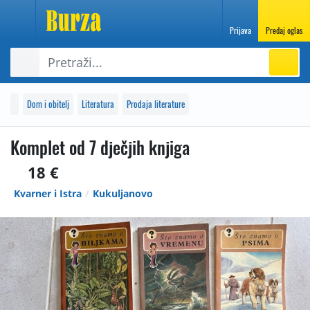
Prijava
Predaj oglas
Dom i obitelj
Literatura
Prodaja literature
Komplet od 7 dječjih knjiga
18 €
Kvarner i Istra
Kukuljanovo