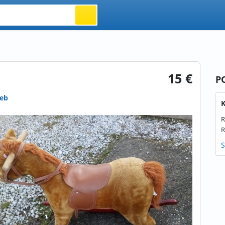
15 €
P
reb
K
R
R
S