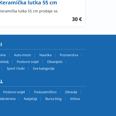
Keramička lutka 55 cm
Keramička lutka 55 cm prodaje se.
30 €
I
nine
Auto-moto
Nautika
Poznanstva
bitelj
Poslovni svijet
Obavijesti
Sport i hobi
Sve kategorije
AL
Poslovni svijet
Poduzetništvo
Zdravlje
ekretnine
Natječaji
Burza blog
Arhiva