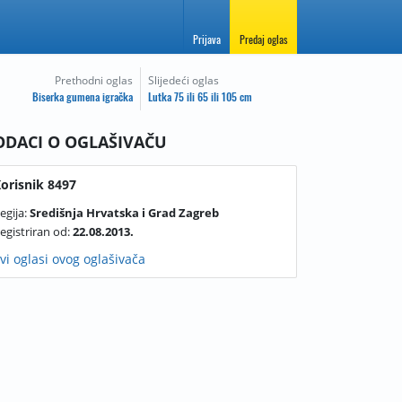
Prijava
Predaj oglas
Prethodni oglas
Slijedeći oglas
Biserka gumena igračka
Lutka 75 ili 65 ili 105 cm
ODACI O OGLAŠIVAČU
orisnik 8497
egija:
Središnja Hrvatska i Grad Zagreb
egistriran od:
22.08.2013.
vi oglasi ovog oglašivača