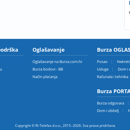
podrška
Oglašavanje
Burza OGLAS
Oglašavanje na Burza.com.hr
Posao
Nekret
zu
Burza bodovi - BB
Usluge
Dom i o
Način plaćanja
Računala i tehnika
Burza PORT
Burza odgovara
Dom i obitelj
N
Copyright © Ri-Telefax d.o.o., 2015.-2026. Sva prava pridržana