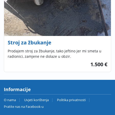
Stroj za žbukanje
Prodajem stroj za žbukanje, tako jeftino jer mi smeta u
radionici, zamjene ne dolaze u obzir.
1.500 €
Informacije
O nama
Uvjeti korištenja
Politika privatnosti
Pratite nas na Facebook-u