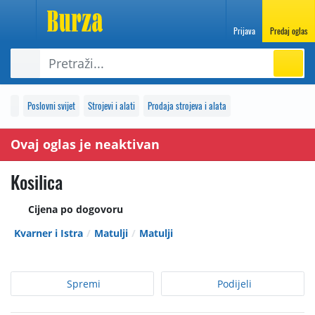
Prijava
Predaj oglas
Poslovni svijet
Strojevi i alati
Prodaja strojeva i alata
Ovaj oglas je neaktivan
Kosilica
Cijena po dogovoru
Kvarner i Istra
Matulji
Matulji
Spremi
Podijeli