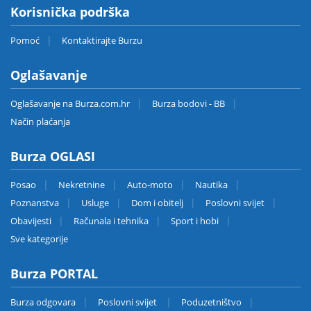
Korisnička podrška
Pomoć
Kontaktirajte Burzu
Oglašavanje
Oglašavanje na Burza.com.hr
Burza bodovi - BB
Način plaćanja
Burza OGLASI
Posao
Nekretnine
Auto-moto
Nautika
Poznanstva
Usluge
Dom i obitelj
Poslovni svijet
Obavijesti
Računala i tehnika
Sport i hobi
Sve kategorije
Burza PORTAL
Burza odgovara
Poslovni svijet
Poduzetništvo