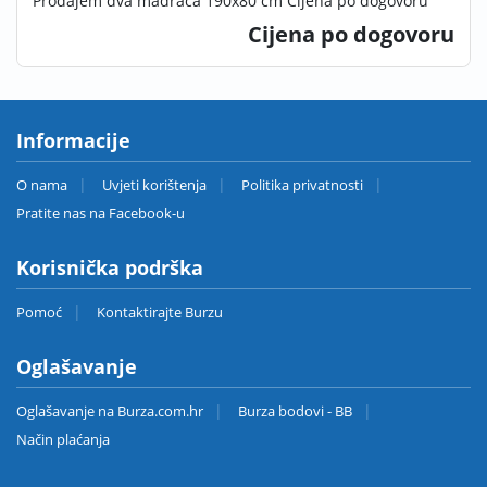
Prodajem dva madraca 190x80 cm Cijena po dogovoru
Cijena po dogovoru
Informacije
O nama
Uvjeti korištenja
Politika privatnosti
Pratite nas na Facebook-u
Korisnička podrška
Pomoć
Kontaktirajte Burzu
Oglašavanje
Oglašavanje na Burza.com.hr
Burza bodovi - BB
Način plaćanja