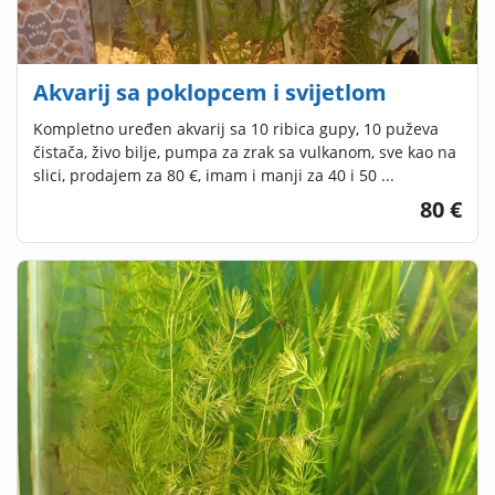
Akvarij sa poklopcem i svijetlom
Kompletno uređen akvarij sa 10 ribica gupy, 10 puževa
čistača, živo bilje, pumpa za zrak sa vulkanom, sve kao na
slici, prodajem za 80 €, imam i manji za 40 i 50 ...
80 €