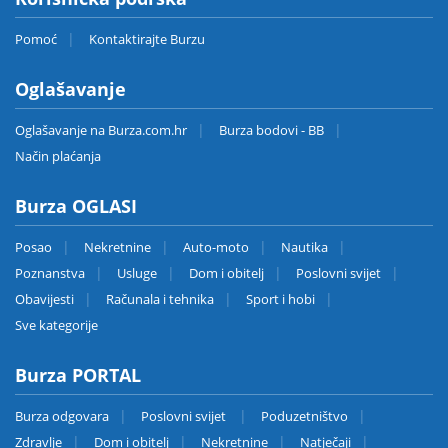
Pomoć
Kontaktirajte Burzu
Oglašavanje
Oglašavanje na Burza.com.hr
Burza bodovi - BB
Način plaćanja
Burza OGLASI
Posao
Nekretnine
Auto-moto
Nautika
Poznanstva
Usluge
Dom i obitelj
Poslovni svijet
Obavijesti
Računala i tehnika
Sport i hobi
Sve kategorije
Burza PORTAL
Burza odgovara
Poslovni svijet
Poduzetništvo
Zdravlje
Dom i obitelj
Nekretnine
Natječaji