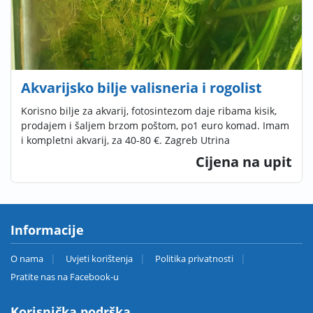
Akvarijsko bilje valisneria i rogolist
Korisno bilje za akvarij, fotosintezom daje ribama kisik,
prodajem i šaljem brzom poštom, po1 euro komad. Imam
i kompletni akvarij, za 40-80 €. Zagreb Utrina
Cijena na upit
Informacije
O nama
Uvjeti korištenja
Politika privatnosti
Pratite nas na Facebook-u
Korisnička podrška