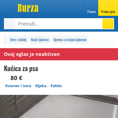
Prijava
Predaj oglas
Dom i obitelj
Kućni ljubimci
Oprema za kućne ljubimce
Ovaj oglas je neaktivan
Kućica za psa
80 €
Kvarner i Istra
Rijeka
Pehlin