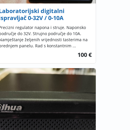
Laboratorijski digitalni
ispravljač 0-32V / 0-10A
Precizni regulator napona i struje. Naponsko
područje do 32V. Strujno područje do 10A.
Namještanje željenih vrijednosti tasterima na
prednjem panelu. Rad s konstantnim ...
100 €