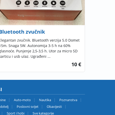
Bluetooth zvučnik
Elegantan zvučnik. Bluetooth verzija 5.0 Domet
15m. Snaga 5W. Autonomija 3-5 h na 60%
glasnoće. Punjenje 2,5-3,5 h. Utor za micro SD
karticu i usb ulaz. Ugrađeni ...
10 €
I
nine
Auto-moto
Nautika
Poznanstva
bitelj
Poslovni svijet
Obavijesti
Sport i hobi
Sve kategorije