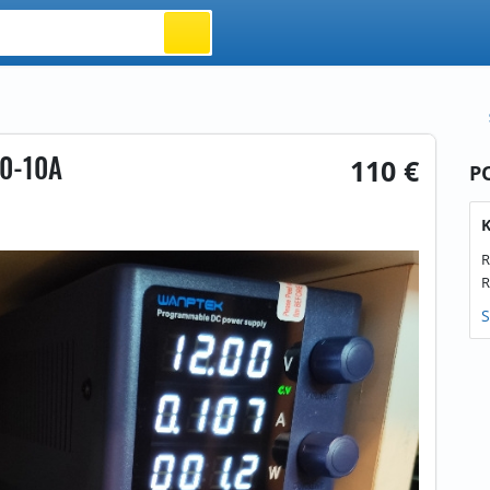
 0-10A
110 €
P
K
R
R
S