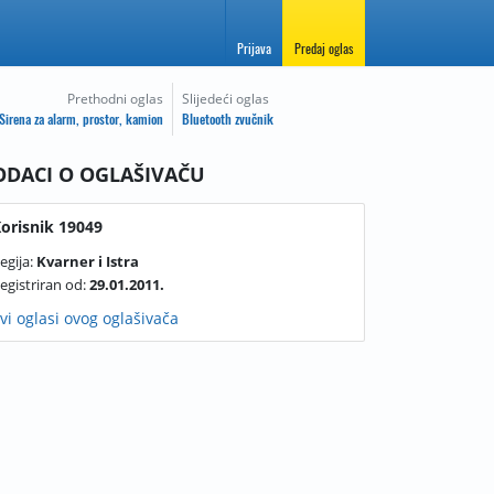
Prijava
Predaj oglas
Prethodni oglas
Slijedeći oglas
Sirena za alarm, prostor, kamion
Bluetooth zvučnik
ODACI O OGLAŠIVAČU
orisnik 19049
egija:
Kvarner i Istra
egistriran od:
29.01.2011.
vi oglasi ovog oglašivača