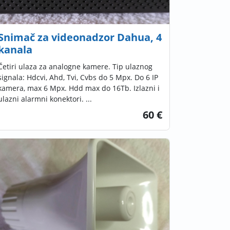
Snimač za videonadzor Dahua, 4
kanala
Četiri ulaza za analogne kamere. Tip ulaznog
signala: Hdcvi, Ahd, Tvi, Cvbs do 5 Mpx. Do 6 IP
kamera, max 6 Mpx. Hdd max do 16Tb. Izlazni i
ulazni alarmni konektori. ...
60 €