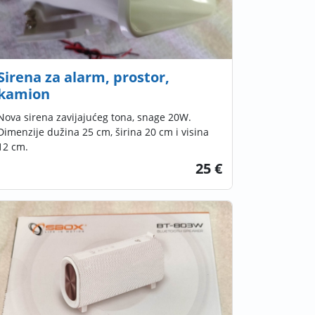
Sirena za alarm, prostor,
kamion
Nova sirena zavijajućeg tona, snage 20W.
Dimenzije dužina 25 cm, širina 20 cm i visina
12 cm.
25 €