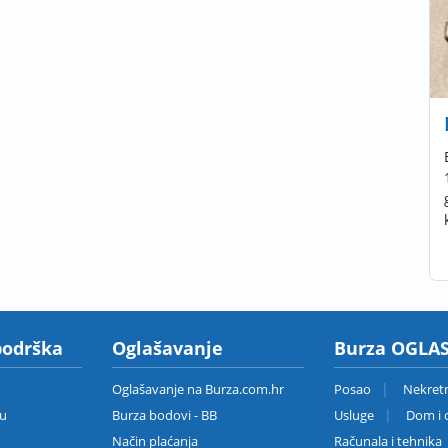
podrška
Oglašavanje
Burza OGLAS
Oglašavanje na Burza.com.hr
Posao
Nekret
zu
Burza bodovi - BB
Usluge
Dom i o
Način plaćanja
Računala i tehnika