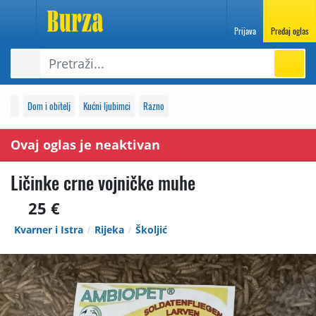
Prijava
Predaj oglas
Dom i obitelj
Kućni ljubimci
Razno
Ovaj oglas je neaktivan
Ličinke crne vojničke muhe
25 €
Kvarner i Istra
Rijeka
Školjić