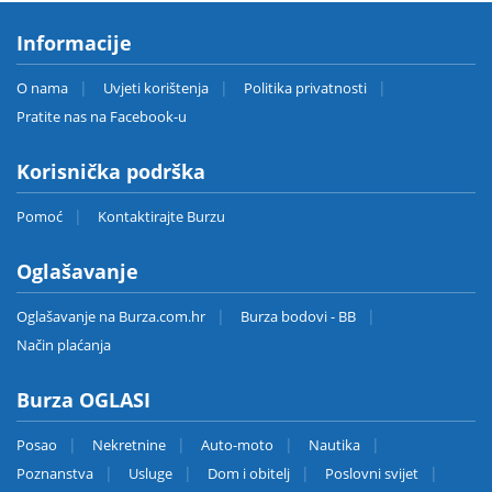
Informacije
O nama
Uvjeti korištenja
Politika privatnosti
Pratite nas na Facebook-u
Korisnička podrška
Pomoć
Kontaktirajte Burzu
Oglašavanje
Oglašavanje na Burza.com.hr
Burza bodovi - BB
Način plaćanja
Burza OGLASI
Posao
Nekretnine
Auto-moto
Nautika
Poznanstva
Usluge
Dom i obitelj
Poslovni svijet