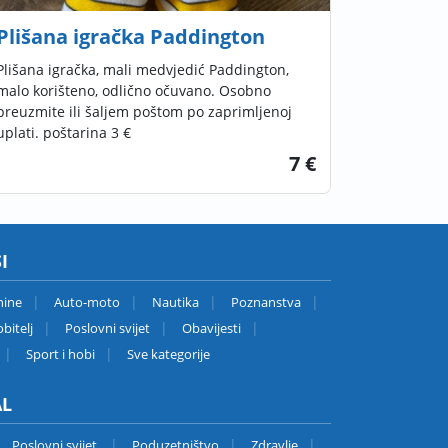
Plišana igračka Paddington
Plišana igračka, mali medvjedić Paddington,
malo korišteno, odlično očuvano. Osobno
preuzmite ili šaljem poštom po zaprimljenoj
uplati. poštarina 3 €
7 €
I
nine
Auto-moto
Nautika
Poznanstva
bitelj
Poslovni svijet
Obavijesti
Sport i hobi
Sve kategorije
AL
Poslovni svijet
Poduzetništvo
Zdravlje