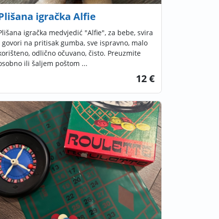
Plišana igračka Alfie
Plišana igračka medvjedić "Alfie", za bebe, svira
i govori na pritisak gumba, sve ispravno, malo
korišteno, odlično očuvano, čisto. Preuzmite
osobno ili šaljem poštom ...
12 €