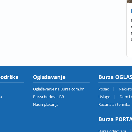
podrška
Oglašavanje
Burza OGLAS
Oglašavanje na Burza.com.hr
Posao
Nekret
zu
Burza bodovi - BB
Usluge
Dom i o
Način plaćanja
Računala i tehnika
Burza PORT
Burza odgovara