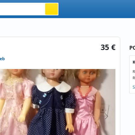
35 €
P
reb
K
R
R
S