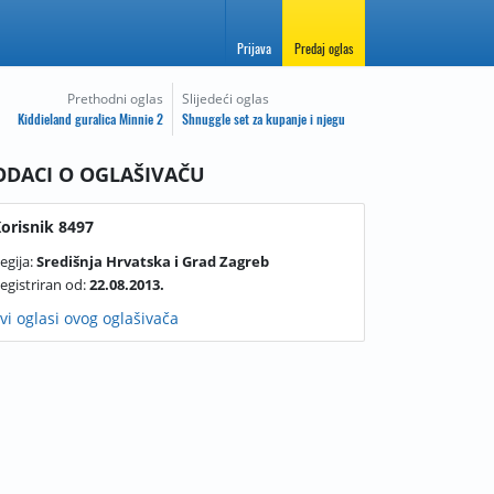
Prijava
Predaj oglas
Prethodni oglas
Slijedeći oglas
Kiddieland guralica Minnie 2
Shnuggle set za kupanje i njegu
ODACI O OGLAŠIVAČU
orisnik 8497
egija:
Središnja Hrvatska i Grad Zagreb
egistriran od:
22.08.2013.
vi oglasi ovog oglašivača