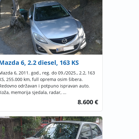
Mazda 6, 2.2 diesel, 163 KS
Mazda 6, 2011. god., reg. do 09./2025., 2.2, 163
KS, 255.000 km, full oprema osim šibera.
Redovno održavan i potpuno ispravan auto.
Koža, memorija sjedala, radar, ...
8.600 €