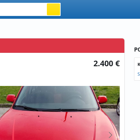
P
2.400 €
K
S