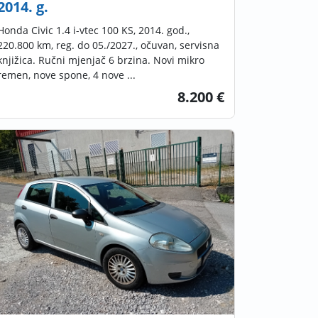
2014. g.
Honda Civic 1.4 i-vtec 100 KS, 2014. god.,
220.800 km, reg. do 05./2027., očuvan, servisna
knjižica. Ručni mjenjač 6 brzina. Novi mikro
remen, nove spone, 4 nove ...
8.200 €