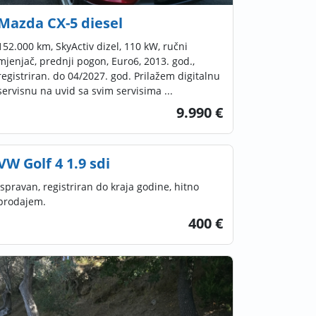
Mazda CX-5 diesel
152.000 km, SkyActiv dizel, 110 kW, ručni
mjenjač, prednji pogon, Euro6, 2013. god.,
registriran. do 04/2027. god. Prilažem digitalnu
servisnu na uvid sa svim servisima ...
9.990 €
VW Golf 4 1.9 sdi
Ispravan, registriran do kraja godine, hitno
prodajem.
400 €