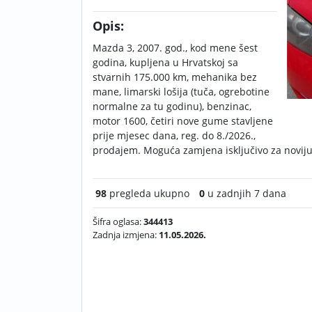
Opis:
Mazda 3, 2007. god., kod mene šest
godina, kupljena u Hrvatskoj sa
stvarnih 175.000 km, mehanika bez
mane, limarski lošija (tuča, ogrebotine
normalne za tu godinu), benzinac,
motor 1600, četiri nove gume stavljene
prije mjesec dana, reg. do 8./2026.,
prodajem. Moguća zamjena isključivo za novij
98
pregleda ukupno
0
u zadnjih 7 dana
Šifra oglasa:
344413
Zadnja izmjena:
11.05.2026.