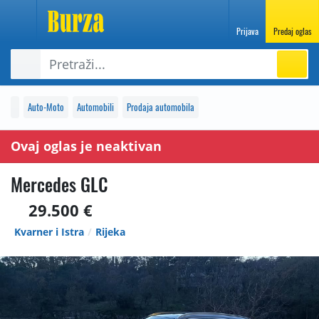
Prijava
Predaj oglas
Auto-Moto
Automobili
Prodaja automobila
Ovaj oglas je neaktivan
Mercedes GLC
29.500 €
Kvarner i Istra
Rijeka