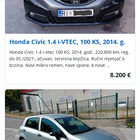
Honda Civic 1.4 i-VTEC, 100 KS, 2014. g.
Honda Civic 1.4 i-vtec 100 KS, 2014. god., 220.800 km, reg.
do 05./2027., očuvan, servisna knjižica. Ručni mjenjač 6
brzina. Novi mikro remen, nove spone, 4 nove ...
8.200 €