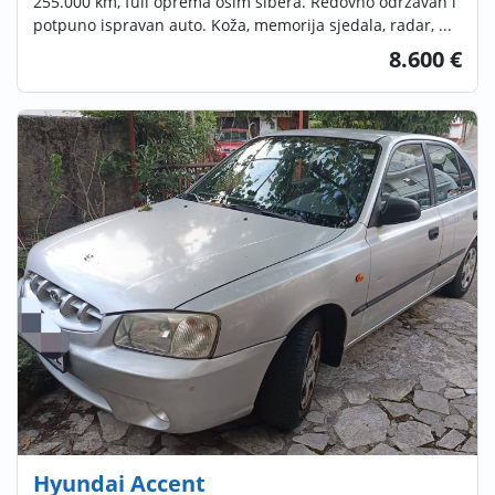
255.000 km, full oprema osim šibera. Redovno održavan i
potpuno ispravan auto. Koža, memorija sjedala, radar, ...
8.600 €
Hyundai Accent