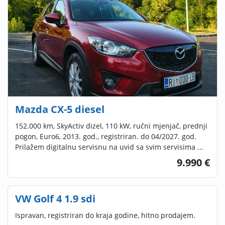
Mazda CX-5 diesel
152.000 km, SkyActiv dizel, 110 kW, ručni mjenjač, prednji
pogon, Euro6, 2013. god., registriran. do 04/2027. god.
Prilažem digitalnu servisnu na uvid sa svim servisima ...
9.990 €
VW Golf 4 1.9 sdi
Ispravan, registriran do kraja godine, hitno prodajem.