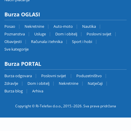
Burza OGLASI
Posao
Nekretnine
Auto-moto
Nautika
Poznanstva
Usluge
Dom i obitelj
Poslovni svijet
Obavijesti
Računala i tehnika
Sport i hobi
Sve kategorije
Burza PORTAL
Burza odgovara
Poslovni svijet
Poduzetništvo
Zdravlje
Dom i obitelj
Nekretnine
Natječaji
Burza blog
Arhiva
Copyright © Ri-Telefax d.o.o., 2015.-2026. Sva prava pridržana