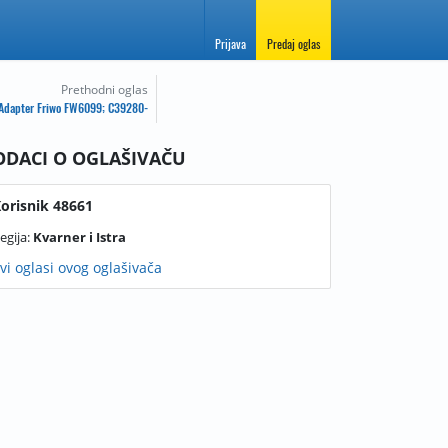
Prijava
Predaj oglas
Prethodni oglas
Adapter Friwo FW6099; C39280-
Z4-C50
ODACI O OGLAŠIVAČU
orisnik 48661
egija:
Kvarner i Istra
vi oglasi ovog oglašivača