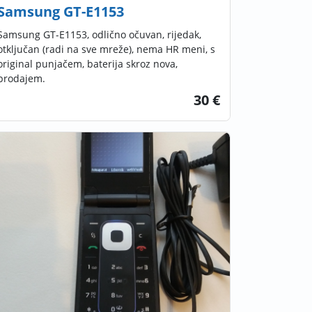
Samsung GT-E1153
Samsung GT-E1153, odlično očuvan, rijedak,
otključan (radi na sve mreže), nema HR meni, s
original punjačem, baterija skroz nova,
prodajem.
30 €