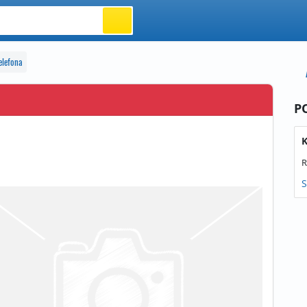
elefona
P
K
R
S