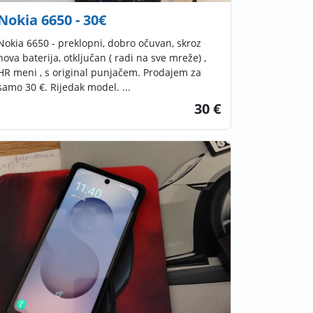
Nokia 6650 - 30€
Nokia 6650 - preklopni, dobro očuvan, skroz
nova baterija, otključan ( radi na sve mreže) ,
HR meni , s original punjačem. Prodajem za
samo 30 €. Rijedak model. ...
30 €