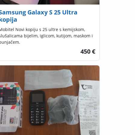
Samsung Galaxy S 25 Ultra
kopija
Mobitel Novi kopiju s 25 ultre s kemijskom,
slušalicama bijelim, iglicom, kutijom, maskom i
punjačem.
450 €