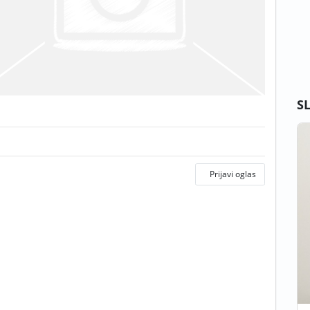
S
Prijavi oglas