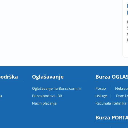
podrška
Oglašavanje
Burza OGLAS
Oglašavanje na Burza.com.hr
Posao
Nekret
zu
Burza bodovi - BB
Usluge
Dom i o
Način plaćanja
Računala i tehnika
Burza PORT