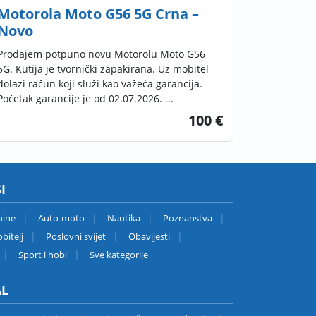
Motorola Moto G56 5G Crna –
Novo
Prodajem potpuno novu Motorolu Moto G56
5G. Kutija je tvornički zapakirana. Uz mobitel
dolazi račun koji služi kao važeća garancija.
Početak garancije je od 02.07.2026. ...
100 €
I
nine
Auto-moto
Nautika
Poznanstva
bitelj
Poslovni svijet
Obavijesti
Sport i hobi
Sve kategorije
AL