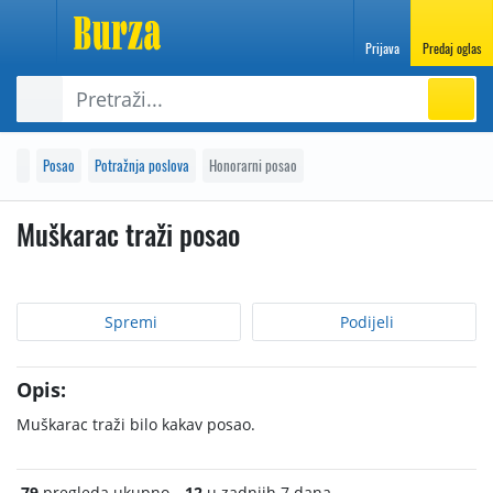
Prijava
Predaj oglas
Posao
Potražnja poslova
Honorarni posao
Muškarac traži posao
Spremi
Podijeli
Opis:
Muškarac traži bilo kakav posao.
79
pregleda ukupno
12
u zadnjih 7 dana