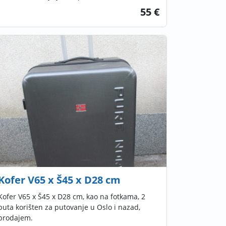
55 €
Kofer V65 x Š45 x D28 cm
Kofer V65 x Š45 x D28 cm, kao na fotkama, 2
puta korišten za putovanje u Oslo i nazad,
prodajem.