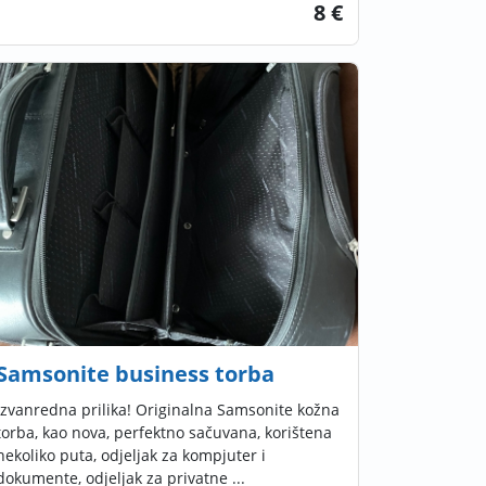
8 €
Samsonite business torba
Izvanredna prilika! Originalna Samsonite kožna
torba, kao nova, perfektno sačuvana, korištena
nekoliko puta, odjeljak za kompjuter i
dokumente, odjeljak za privatne ...