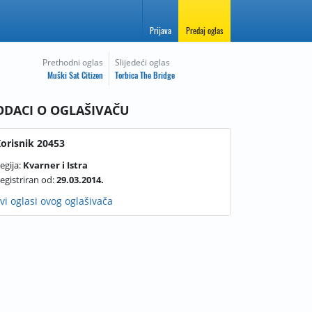
Prijava
Predaj oglas
Prethodni oglas
Slijedeći oglas
Muški Sat Citizen
Torbica The Bridge
ODACI O OGLAŠIVAČU
orisnik 20453
egija:
Kvarner i Istra
egistriran od:
29.03.2014.
vi oglasi ovog oglašivača