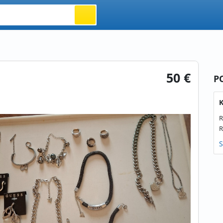
50 €
P
K
R
R
S