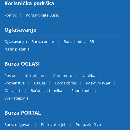
Korisnička podrška
Pomoć
Kontaktirajte Burzu
Oglašavanje
Oglašavanje na Burza.com.hr
Burza bodovi - BB
Način plaćanja
Burza OGLASI
Posao
Nekretnine
Auto-moto
Nautika
Poznanstva
Usluge
Dom i obitelj
Poslovni svijet
Obavijesti
Računala i tehnika
Sport i hobi
Sve kategorije
Burza PORTAL
Burza odgovara
Poslovni svijet
Poduzetništvo