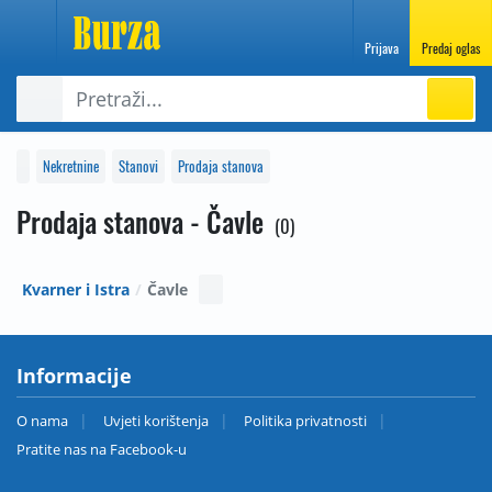
Prijava
Predaj oglas
Nekretnine
Stanovi
Prodaja stanova
Prodaja stanova - Čavle
0
Kvarner i Istra
Čavle
Informacije
O nama
Uvjeti korištenja
Politika privatnosti
Pratite nas na Facebook-u