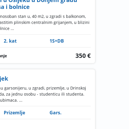
a i bolnice
dnosoban stan u, 40 m2, u zgradi s balkonom,
stitim plinskim centralnim grijanjem, u blizini
nice ...
2. kat
1S+DB
350 €
anje
jek
 garsonijeru, u zgradi, prizemlje, u Drinskoj
a, za jednu osobu - studenticu ili studenta.
ubimaca. ...
Prizemlje
Gars.