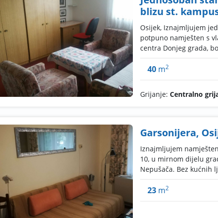
blizu st. kampus
Osijek, Iznajmljujem je
potpuno namješten s vla
centra Donjeg grada, bol
2
40
m
Grijanje:
Centralno grij
Garsonijera, Osi
Iznajmljujem namještenu
10, u mirnom dijelu grad
Nepušača. Bez kućnih lj
2
23
m