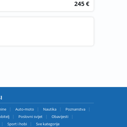
245 €
I
nine
Auto-moto
Nautika
Poznanstva
bitelj
Poslovni svijet
Obavijesti
Sport i hobi
Sve kategorije