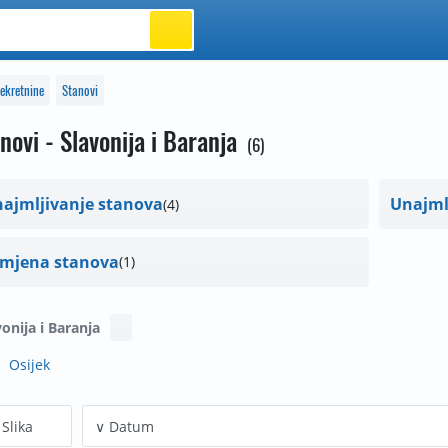
ekretnine
Stanovi
novi - Slavonija i Baranja
6
najmljivanje stanova
Unajml
4
mjena stanova
1
vonija i Baranja
Osijek
Slika