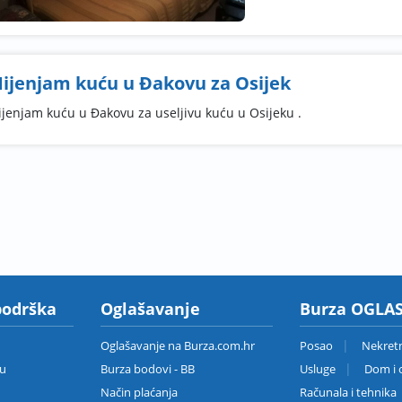
ijenjam kuću u Đakovu za Osijek
jenjam kuću u Đakovu za useljivu kuću u Osijeku .
podrška
Oglašavanje
Burza OGLAS
Oglašavanje na Burza.com.hr
Posao
Nekret
zu
Burza bodovi - BB
Usluge
Dom i o
Način plaćanja
Računala i tehnika