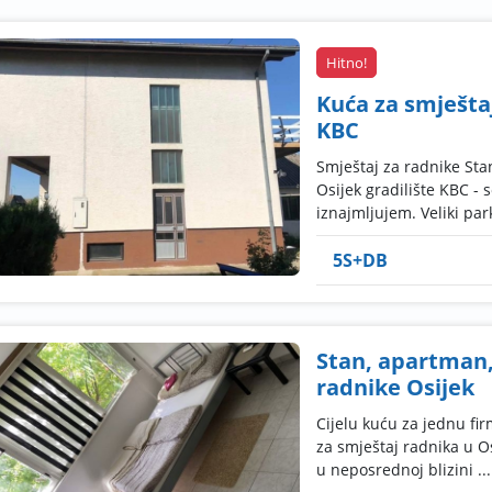
Hitno!
Kuća za smještaj
KBC
Smještaj za radnike Sta
Osijek gradilište KBC - 
iznajmljujem. Veliki park
5S+DB
Stan, apartman, 
radnike Osijek
Cijelu kuću za jednu fi
za smještaj radnika u O
u neposrednoj blizini ...