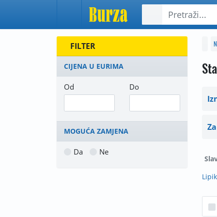
N
FILTER
Sta
CIJENA U EURIMA
Od
Do
Iz
Za
MOGUĆA ZAMJENA
Da
Ne
Sla
Lipik