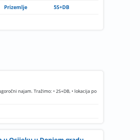
Prizemlje
5S+DB
goročni najam. Tražimo: • 2S+DB, • lokacija po
n u Osijeku u Donjem gradu