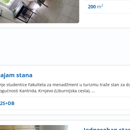
2
200
m
ajam stana
ije studentice Fakulteta za menadžment u turizmu traže stan za du
gućnosti Kantrida, Krnjevo (Liburnijska cesta), ...
2S+DB
Jednosoban sta