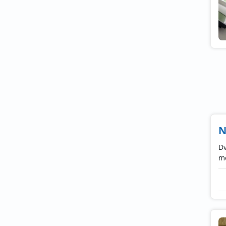
N
Dv
mo