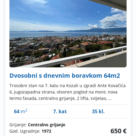
Dvosobni s dnevnim boravkom 64m2
Trosobni stan na 7. katu na Kozali u zgradi Ante Kovačića
6, jugozapadna strana, otvoren pogled na more, nova
termo fasada, centralno grijanje, 2 lifta, svijetao, ...
2
64
m
7. kat
3S kl.
Grijanje:
Centralno grijanje
650 €
God. izgradnje:
1972