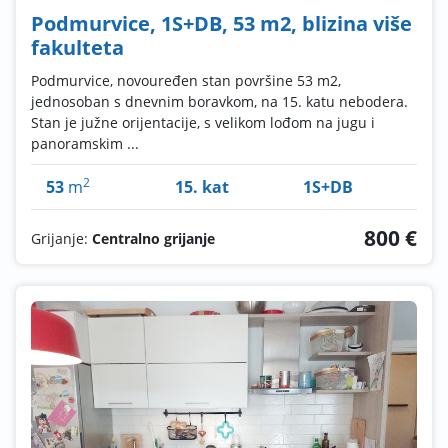
Podmurvice, 1S+DB, 53 m2, blizina više
fakulteta
Podmurvice, novouređen stan površine 53 m2,
jednosoban s dnevnim boravkom, na 15. katu nebodera.
Stan je južne orijentacije, s velikom lođom na jugu i
panoramskim ...
2
53
m
15. kat
1S+DB
800 €
Grijanje:
Centralno grijanje