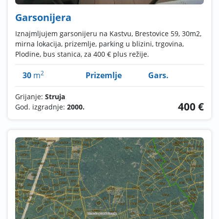
Garsonijera
Iznajmljujem garsonijeru na Kastvu, Brestovice 59, 30m2,
mirna lokacija, prizemlje, parking u blizini, trgovina,
Plodine, bus stanica, za 400 € plus režije.
2
30
m
Prizemlje
Gars.
Grijanje:
Struja
400 €
God. izgradnje:
2000.