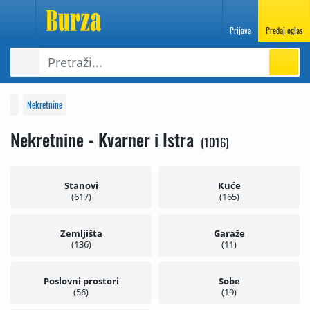
Prijava
Predaj oglas
Nekretnine
Nekretnine - Kvarner i Istra
1016
Stanovi
Kuće
617
165
Zemljišta
Garaže
136
11
Poslovni prostori
Sobe
56
19