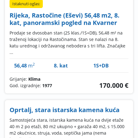
Istaknuti oglas:
Rijeka, Rastočine (Eševi) 56,48 m2, 8.
kat, panoramski pogled na Kvarner
Prodaje se dvosoban stan (2S klas./1S+DB), 56,48 m² na
traženoj lokaciji na Rastočinama. Stan se nalazi na 8.
katu urednog i održavanog nebodera s tri lifta. Značajke
...
2
56,48
m
8. kat
1S+DB
Grijanje:
Klima
170.000 €
God. izgradnje:
1977
Oprtalj, stara istarska kamena kuća
Samostojeća stara, istarska kamena kuća na dvije etaže
40 m 2 po etaži, 80 m2 ukupno + garaža 40 m2, s 15.000
m2 okućnice, struja, voda, septička jama (nema