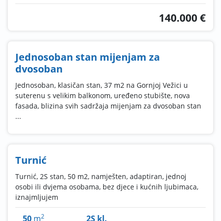
140.000 €
Jednosoban stan mijenjam za
dvosoban
Jednosoban, klasičan stan, 37 m2 na Gornjoj Vežici u
suterenu s velikim balkonom, uređeno stubište, nova
fasada, blizina svih sadržaja mijenjam za dvosoban stan
...
Turnić
Turnić, 2S stan, 50 m2, namješten, adaptiran, jednoj
osobi ili dvjema osobama, bez djece i kućnih ljubimaca,
iznajmljujem
2
50
m
2S kl.