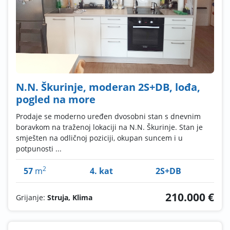
N.N. Škurinje, moderan 2S+DB, lođa,
pogled na more
Prodaje se moderno uređen dvosobni stan s dnevnim
boravkom na traženoj lokaciji na N.N. Škurinje. Stan je
smješten na odličnoj poziciji, okupan suncem i u
potpunosti ...
2
57
m
4. kat
2S+DB
210.000 €
Grijanje:
Struja, Klima