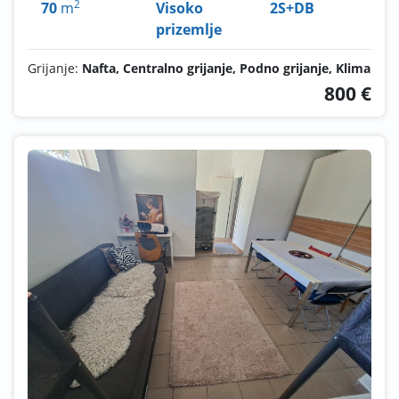
2
70
m
Visoko
2S+DB
prizemlje
Grijanje:
Nafta, Centralno grijanje, Podno grijanje, Klima
800 €