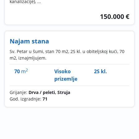
kanalizacije), ...
150.000 €
Najam stana
Sv. Petar u šumi, stan 70 m2, 2S kl. u obiteljskoj kući, 70
m2, iznajmljujem.
2
70
m
Visoko
2S kl.
prizemlje
Grijanje:
Drva / peleti, Struja
God. izgradnje:
71