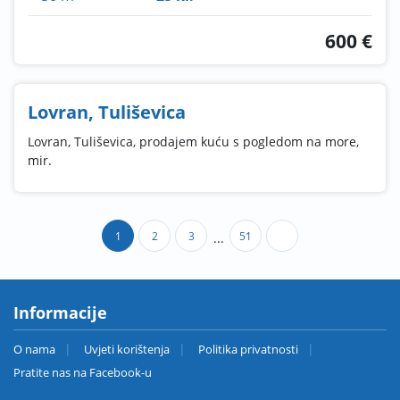
600 €
Lovran, Tuliševica
Lovran, Tuliševica, prodajem kuću s pogledom na more,
mir.
1
2
3
51
...
Informacije
O nama
Uvjeti korištenja
Politika privatnosti
Pratite nas na Facebook-u