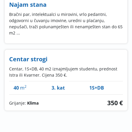
Najam stana
Bračni par, intelektualci u mirovini, vrlo pedantni,
odgovorni u čuvanju imovine, uredni u plaćanju,
nepušači, traži polunamješten ili nenamješten stan do 65
m2 ...
Centar strogi
Centar, 1S+DB, 40 m2 iznajmljujem studentu, prednost
Istra ili Kvarner. Cijena 350 €.
2
40
m
3. kat
1S+DB
350 €
Grijanje:
Klima