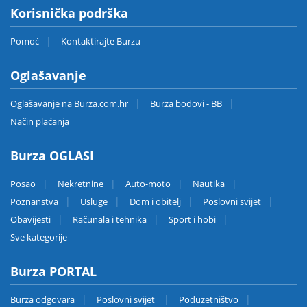
Korisnička podrška
Pomoć
Kontaktirajte Burzu
Oglašavanje
Oglašavanje na Burza.com.hr
Burza bodovi - BB
Način plaćanja
Burza OGLASI
Posao
Nekretnine
Auto-moto
Nautika
Poznanstva
Usluge
Dom i obitelj
Poslovni svijet
Obavijesti
Računala i tehnika
Sport i hobi
Sve kategorije
Burza PORTAL
Burza odgovara
Poslovni svijet
Poduzetništvo