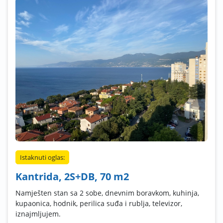
Istaknuti oglas:
Kantrida, 2S+DB, 70 m2
Namješten stan sa 2 sobe, dnevnim boravkom, kuhinja,
kupaonica, hodnik, perilica suđa i rublja, televizor,
iznajmljujem.