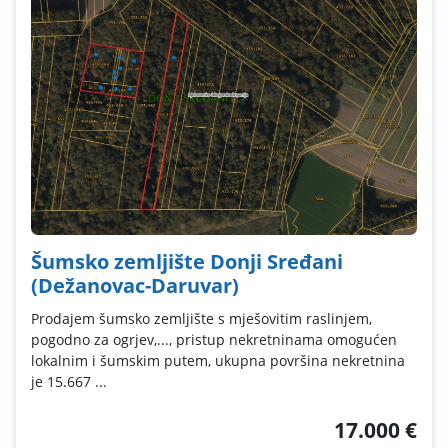
Šumsko zemljište Donji Sređani
(Dežanovac-Daruvar)
Prodajem šumsko zemljište s mješovitim raslinjem,
pogodno za ogrjev,..., pristup nekretninama omogućen
lokalnim i šumskim putem, ukupna površina nekretnina
je 15.667 ...
17.000 €