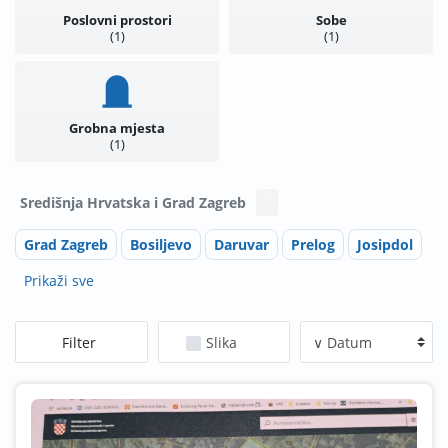
Poslovni prostori
Sobe
1
1
Grobna mjesta
1
Središnja Hrvatska i Grad Zagreb
Grad Zagreb
Bosiljevo
Daruvar
Prelog
Josipdol
Prikaži sve
Filter
Slika