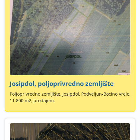
Josipdol, poljoprivredno zemljište
Poljoprivredno zemljište, Josipdol, Podveljun-Bocino Vrelo,
11.800 m2, prodajem.