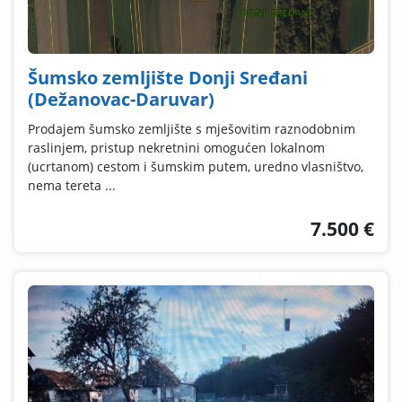
Šumsko zemljište Donji Sređani
(Dežanovac-Daruvar)
Prodajem šumsko zemljište s mješovitim raznodobnim
raslinjem, pristup nekretnini omogućen lokalnom
(ucrtanom) cestom i šumskim putem, uredno vlasništvo,
nema tereta ...
7.500 €