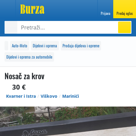
Prijava
Predaj oglas
Auto-Moto
Dijelovi i oprema
Prodaja dijelova i opreme
Dijelovi i oprema za automobile
Nosač za krov
30 €
Kvarner i Istra
Viškovo
Marinići