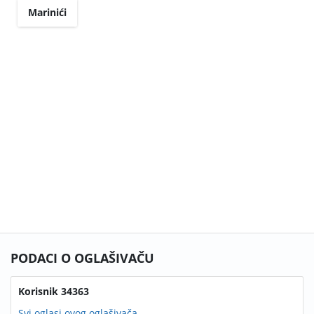
Marinići
PODACI O OGLAŠIVAČU
Korisnik 34363
Svi oglasi ovog oglašivača