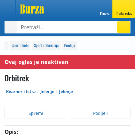
Prijava
Predaj oglas
Sport i hobi
Sport i rekreacija
Prodaja
Ovaj oglas je neaktivan
Orbitrek
Kvarner i Istra
Jelenje
Jelenje
Spremi
Podijeli
Opis: