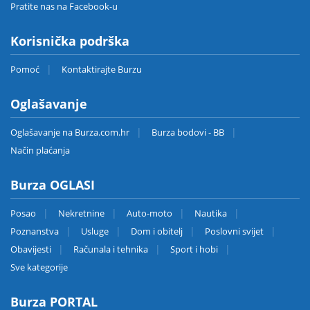
Pratite nas na Facebook-u
Korisnička podrška
Pomoć
Kontaktirajte Burzu
Oglašavanje
Oglašavanje na Burza.com.hr
Burza bodovi - BB
Način plaćanja
Burza OGLASI
Posao
Nekretnine
Auto-moto
Nautika
Poznanstva
Usluge
Dom i obitelj
Poslovni svijet
Obavijesti
Računala i tehnika
Sport i hobi
Sve kategorije
Burza PORTAL