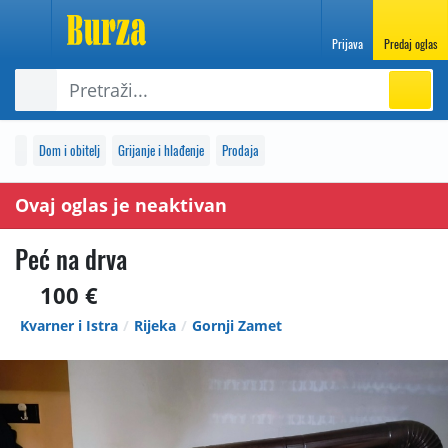
Prijava
Predaj oglas
Dom i obitelj
Grijanje i hlađenje
Prodaja
Ovaj oglas je neaktivan
Peć na drva
100 €
Kvarner i Istra
Rijeka
Gornji Zamet