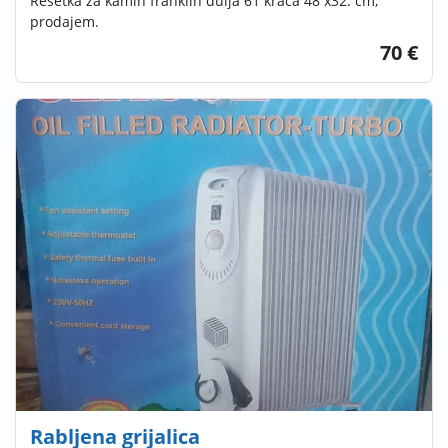
Rešetka za kamin franklin dulja 61 kraća 48 x32. cm,
prodajem.
70 €
Rabljena grijalica