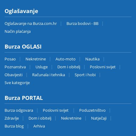
Oglašavanje
Oglašavanje na Burza.com.hr
Burza bodovi - BB
Način plaćanja
Burza OGLASI
Posao
Nekretnine
Auto-moto
Nautika
Poznanstva
Usluge
Dom i obitelj
Poslovni svijet
Obavijesti
Računala i tehnika
Sport i hobi
Sve kategorije
Burza PORTAL
Burza odgovara
Poslovni svijet
Poduzetništvo
Zdravlje
Dom i obitelj
Nekretnine
Natječaji
Burza blog
Arhiva