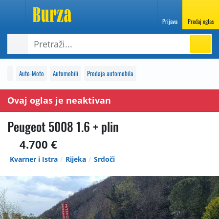
Prijava
Predaj oglas
Auto-Moto
Automobili
Prodaja automobila
Ovaj oglas je neaktivan
Peugeot 5008 1.6 + plin
4.700 €
Kvarner i Istra
Rijeka
Srdoči