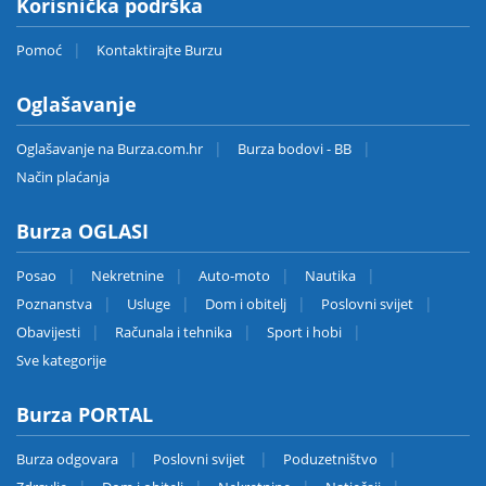
Korisnička podrška
Pomoć
Kontaktirajte Burzu
Oglašavanje
Oglašavanje na Burza.com.hr
Burza bodovi - BB
Način plaćanja
Burza OGLASI
Posao
Nekretnine
Auto-moto
Nautika
Poznanstva
Usluge
Dom i obitelj
Poslovni svijet
Obavijesti
Računala i tehnika
Sport i hobi
Sve kategorije
Burza PORTAL
Burza odgovara
Poslovni svijet
Poduzetništvo