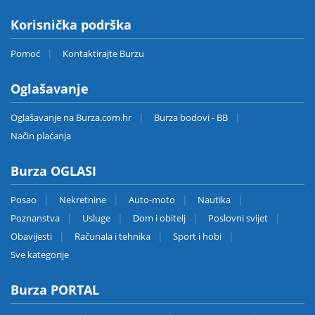
Korisnička podrška
Pomoć
Kontaktirajte Burzu
Oglašavanje
Oglašavanje na Burza.com.hr
Burza bodovi - BB
Način plaćanja
Burza OGLASI
Posao
Nekretnine
Auto-moto
Nautika
Poznanstva
Usluge
Dom i obitelj
Poslovni svijet
Obavijesti
Računala i tehnika
Sport i hobi
Sve kategorije
Burza PORTAL