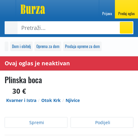
Prijava
Predaj oglas
Dom i obitelj
Oprema za dom
Prodaja opreme za dom
Ovaj oglas je neaktivan
Plinska boca
30 €
Kvarner i Istra
Otok Krk
Njivice
Spremi
Podijeli