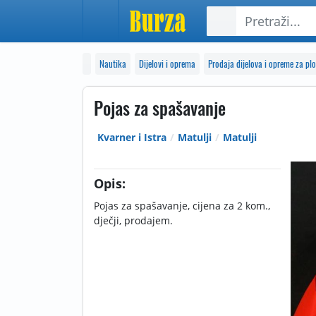
Nautika
Dijelovi i oprema
Prodaja dijelova i opreme za plo
Pojas za spašavanje
Kvarner i Istra
Matulji
Matulji
Opis:
Pojas za spašavanje, cijena za 2 kom.,
dječji, prodajem.