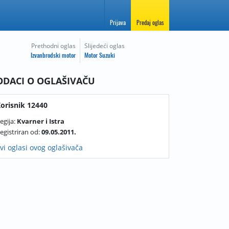
Prijava
Predaj oglas
Prethodni oglas
Slijedeći oglas
Izvanbrodski motor
Motor Suzuki
ODACI O OGLAŠIVAČU
orisnik 12440
egija:
Kvarner i Istra
egistriran od:
09.05.2011.
vi oglasi ovog oglašivača