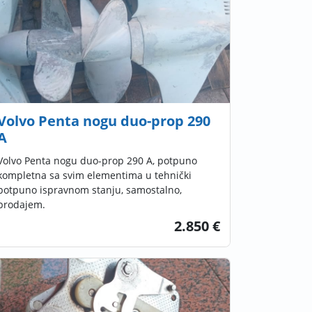
Volvo Penta nogu duo-prop 290
A
Volvo Penta nogu duo-prop 290 A, potpuno
kompletna sa svim elementima u tehnički
potpuno ispravnom stanju, samostalno,
prodajem.
2.850 €