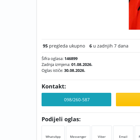
95
pregleda ukupno
6
u zadnjih 7 dana
Šifra oglasa:
146899
Zadnja izmjena:
01.08.2026.
Oglas ističe:
30.08.2026.
Kontakt:
098/260-587
Podijeli oglas:
WhatsApp
Messenger
Viber
Email