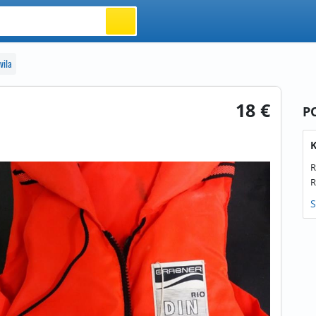
vila
18 €
P
K
R
R
S