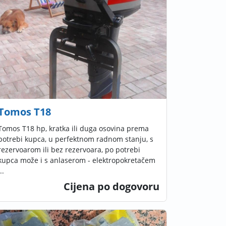
Tomos T18
Tomos T18 hp, kratka ili duga osovina prema
potrebi kupca, u perfektnom radnom stanju, s
rezervoarom ili bez rezervoara, po potrebi
kupca može i s anlaserom - elektropokretačem
..
Cijena po dogovoru