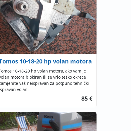
Tomos 10-18-20 hp volan motora
Tomos 10-18-20 hp volan motora, ako vam je
volan motora blokiran ili se vrlo teško okreće
zamjenite vaš neispravan za potpuno tehnički
ispravan volan.
85 €