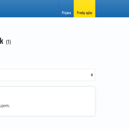
Prijava
Predaj oglas
ik
1
pujem.