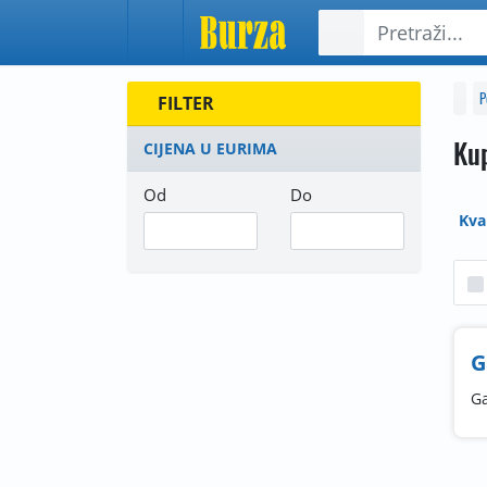
P
FILTER
Kup
CIJENA U EURIMA
Od
Do
Kva
G
Ga