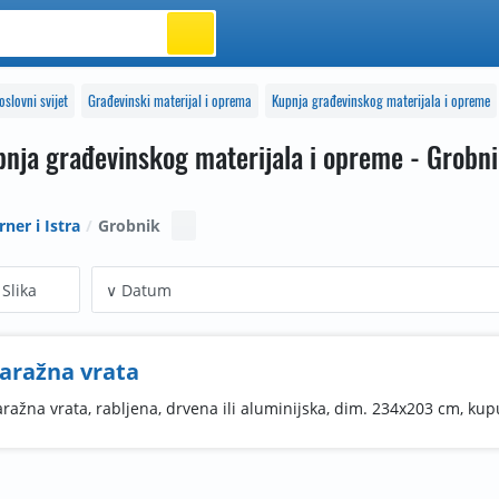
oslovni svijet
Građevinski materijal i oprema
Kupnja građevinskog materijala i opreme
nja građevinskog materijala i opreme - Grobn
rner i Istra
Grobnik
Slika
aražna vrata
ražna vrata, rabljena, drvena ili aluminijska, dim. 234x203 cm, ku