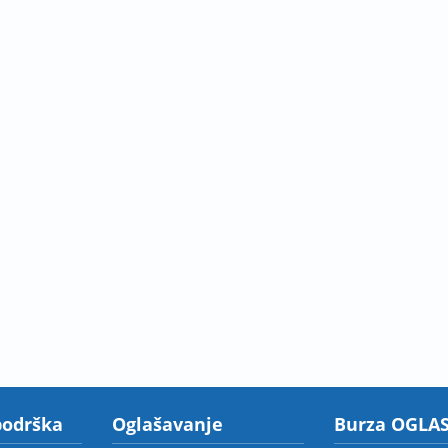
podrška
Oglašavanje
Burza OGLAS