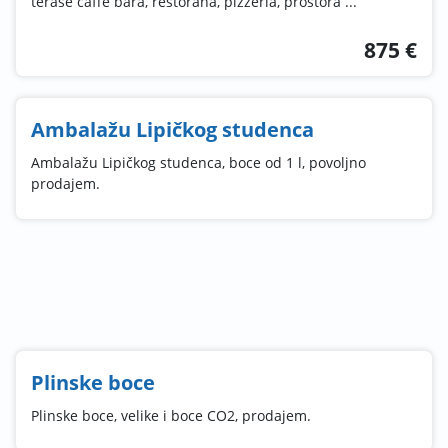
terase caffe bara, restorana, pizzeria, prostora ...
875 €
Ambalažu Lipičkog studenca
Ambalažu Lipičkog studenca, boce od 1 l, povoljno
prodajem.
Plinske boce
Plinske boce, velike i boce CO2, prodajem.