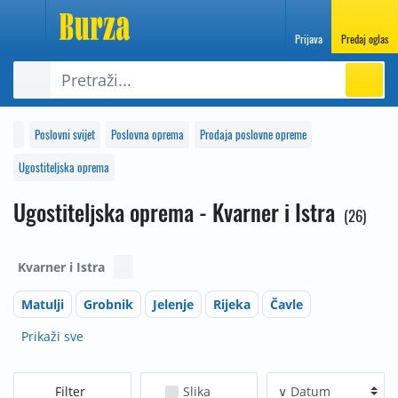
Prijava
Predaj oglas
Poslovni svijet
Poslovna oprema
Prodaja poslovne opreme
Ugostiteljska oprema
Ugostiteljska oprema - Kvarner i Istra
26
Kvarner i Istra
Matulji
Grobnik
Jelenje
Rijeka
Čavle
Prikaži sve
Filter
Slika