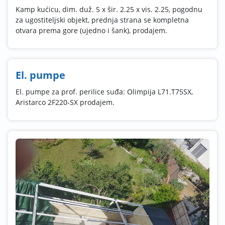
Kamp kućicu, dim. duž. 5 x šir. 2.25 x vis. 2.25, pogodnu
za ugostiteljski objekt, prednja strana se kompletna
otvara prema gore (ujedno i šank), prodajem.
El. pumpe
El. pumpe za prof. perilice suđa: Olimpija L71.T75SX,
Aristarco 2F220-SX prodajem.