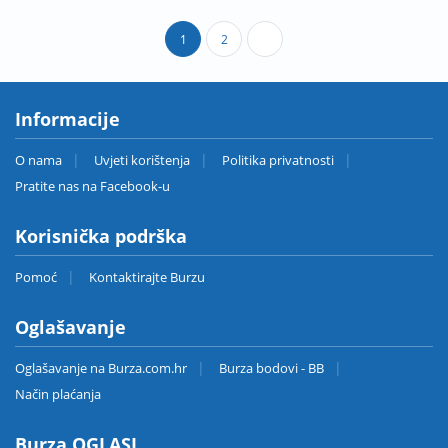
1
2
Informacije
O nama
Uvjeti korištenja
Politika privatnosti
Pratite nas na Facebook-u
Korisnička podrška
Pomoć
Kontaktirajte Burzu
Oglašavanje
Oglašavanje na Burza.com.hr
Burza bodovi - BB
Način plaćanja
Burza OGLASI