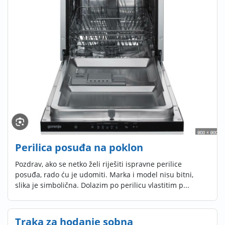
Perilica posuđa na poklon
Pozdrav, ako se netko želi riješiti ispravne perilice
posuđa, rado ću je udomiti. Marka i model nisu bitni,
slika je simbolična. Dolazim po perilicu vlastitim p...
Traka za hodanje sobna