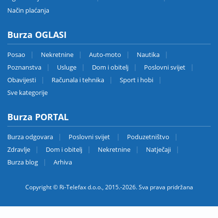
Način plaćanja
Burza OGLASI
Posao
Nekretnine
Auto-moto
Nautika
Poznanstva
Usluge
Dom i obitelj
Poslovni svijet
Obavijesti
Računala i tehnika
Sport i hobi
Sve kategorije
Burza PORTAL
Burza odgovara
Poslovni svijet
Poduzetništvo
Zdravlje
Dom i obitelj
Nekretnine
Natječaji
Burza blog
Arhiva
Copyright © Ri-Telefax d.o.o., 2015.-2026. Sva prava pridržana