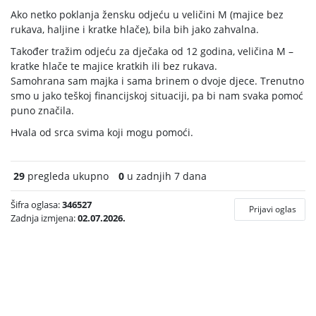
Ako netko poklanja žensku odjeću u veličini M (majice bez
rukava, haljine i kratke hlače), bila bih jako zahvalna.
Također tražim odjeću za dječaka od 12 godina, veličina M –
kratke hlače te majice kratkih ili bez rukava.
Samohrana sam majka i sama brinem o dvoje djece. Trenutno
smo u jako teškoj financijskoj situaciji, pa bi nam svaka pomoć
puno značila.
Hvala od srca svima koji mogu pomoći.
29
pregleda ukupno
0
u zadnjih 7 dana
Šifra oglasa:
346527
Prijavi oglas
Zadnja izmjena:
02.07.2026.