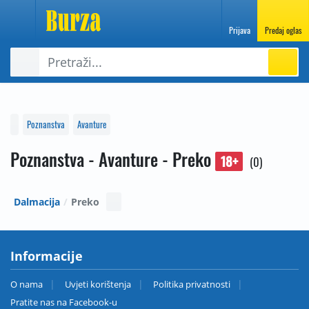
Prijava
Predaj oglas
Poznanstva
Avanture
Poznanstva - Avanture - Preko
18+
0
Dalmacija
Preko
Informacije
O nama
Uvjeti korištenja
Politika privatnosti
Pratite nas na Facebook-u