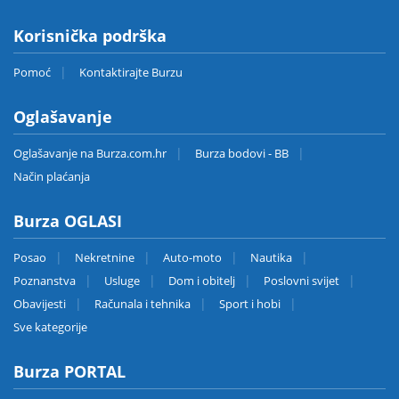
Korisnička podrška
Pomoć
Kontaktirajte Burzu
Oglašavanje
Oglašavanje na Burza.com.hr
Burza bodovi - BB
Način plaćanja
Burza OGLASI
Posao
Nekretnine
Auto-moto
Nautika
Poznanstva
Usluge
Dom i obitelj
Poslovni svijet
Obavijesti
Računala i tehnika
Sport i hobi
Sve kategorije
Burza PORTAL