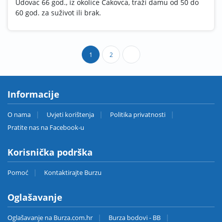
Udovac 66 god., iz okolice Čakovca, traži damu od 50 do
60 god. za suživot ili brak.
1
2
Informacije
O nama
Uvjeti korištenja
Politika privatnosti
Pratite nas na Facebook-u
Korisnička podrška
Pomoć
Kontaktirajte Burzu
Oglašavanje
Oglašavanje na Burza.com.hr
Burza bodovi - BB