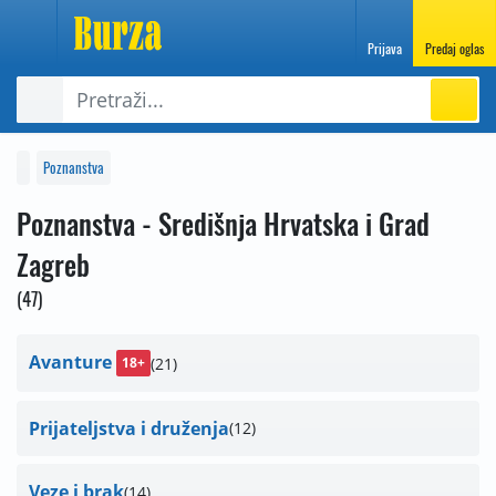
Prijava
Predaj oglas
Poznanstva
Poznanstva - Središnja Hrvatska i Grad
Zagreb
47
Avanture
21
18+
Prijateljstva i druženja
12
Veze i brak
14