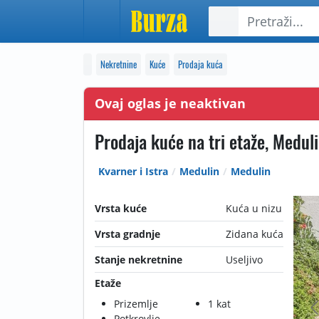
Nekretnine
Kuće
Prodaja kuća
Ovaj oglas je neaktivan
Prodaja kuće na tri etaže, Meduli
Kvarner i Istra
Medulin
Medulin
Vrsta kuće
Kuća u nizu
Vrsta gradnje
Zidana kuća
Stanje nekretnine
Useljivo
Etaže
Prizemlje
1 kat
Potkrovlje