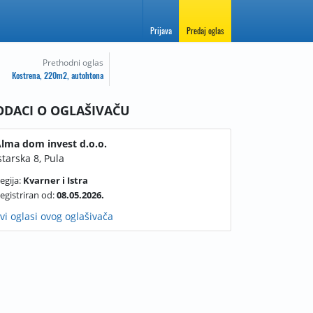
Prijava
Predaj oglas
Prethodni oglas
Kostrena, 220m2, autohtona
ODACI O OGLAŠIVAČU
lma dom invest d.o.o.
starska 8, Pula
egija:
Kvarner i Istra
egistriran od:
08.05.2026.
vi oglasi ovog oglašivača