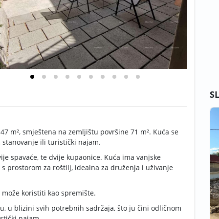
S
47 m², smještena na zemljištu površine 71 m². Kuća se
 stanovanje ili turistički najam.
dvije spavaće, te dvije kupaonice. Kuća ima vanjske
 s prostorom za roštilj, idealna za druženja i uživanje
e može koristiti kao spremište.
u, u blizini svih potrebnih sadržaja, što ju čini odličnom
istički najam.