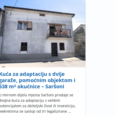
Kuća za adaptaciju s dvije
garaže, pomoćnim objektom i
538 m² okućnice – Saršoni
U mirnom dijelu mjesta Saršoni prodaje se
dvojna kuća za adaptaciju s velikim
potencijalom za obiteljski život ili investiciju.
Nekretnina se sastoji od tri legalizirane ...