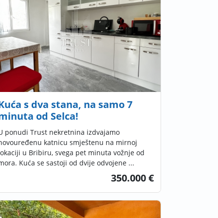
Kuća s dva stana, na samo 7
minuta od Selca!
U ponudi Trust nekretnina izdvajamo
novouređenu katnicu smještenu na mirnoj
lokaciji u Bribiru, svega pet minuta vožnje od
mora. Kuća se sastoji od dvije odvojene ...
350.000 €