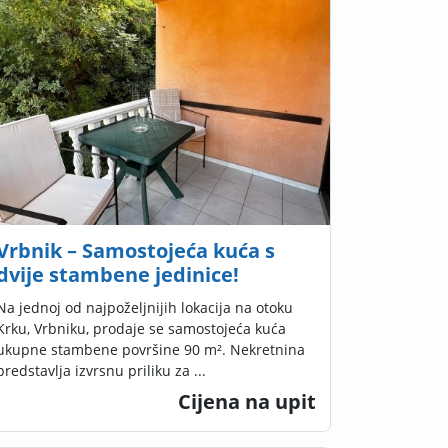
Vrbnik – Samostojeća kuća s
dvije stambene jedinice!
Na jednoj od najpoželjnijih lokacija na otoku
Krku, Vrbniku, prodaje se samostojeća kuća
ukupne stambene površine 90 m². Nekretnina
predstavlja izvrsnu priliku za ...
Cijena na upit