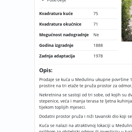
Kvadratura kuće
75
Kvadratura okućnice
71
Mogućnost nadogradnje
Ne
Godina izgradnje
1888
Zadnja adaptacija
1978
Opis:
Prodaje se kuća u Medulinu ukupne površine 1
prostire na tri etaže te pruža prostor za odmor,
Nekretnina se sastoji od tri sobe, od kojih su 
stepenice, veća i manja terasa te ljetna kuhinja
tijekom toplijih mjeseci.
Dodatni prostor pruža i niži tavanski dio koji s
Kuća se nalazi na atraktivnoj lokaciji u Medulin
prilikom za obiteljski odmor ili investiciju u tur