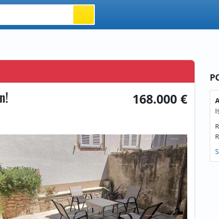
P
n!
168.000 €
A
I
R
R
S