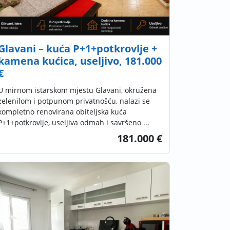
Glavani – kuća P+1+potkrovlje +
kamena kućica, useljivo, 181.000
€
U mirnom istarskom mjestu Glavani, okružena
zelenilom i potpunom privatnošću, nalazi se
kompletno renovirana obiteljska kuća
P+1+potkrovlje, useljiva odmah i savršeno ...
181.000 €