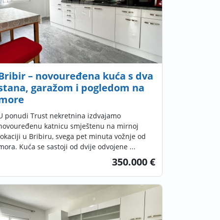
Bribir – novouređena kuća s dva
stana, garažom i pogledom na
more
U ponudi Trust nekretnina izdvajamo
novouređenu katnicu smještenu na mirnoj
lokaciji u Bribiru, svega pet minuta vožnje od
mora. Kuća se sastoji od dvije odvojene ...
350.000 €