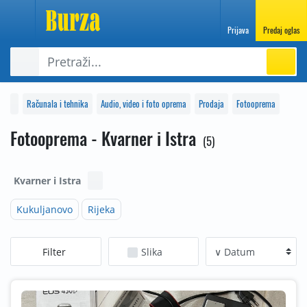
Prijava
Predaj oglas
Računala i tehnika
Audio, video i foto oprema
Prodaja
Fotooprema
Fotooprema - Kvarner i Istra
5
Kvarner i Istra
Kukuljanovo
Rijeka
Filter
Slika