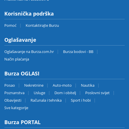
Korisnička podrška
Pomoć
Kontaktirajte Burzu
Oglašavanje
Oglašavanje na Burza.com.hr
Burza bodovi - BB
Način plaćanja
Burza OGLASI
Posao
Nekretnine
Auto-moto
Nautika
Poznanstva
Usluge
Dom i obitelj
Poslovni svijet
Obavijesti
Računala i tehnika
Sport i hobi
Sve kategorije
Burza PORTAL