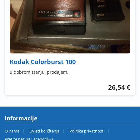
Kodak Colorburst 100
u dobrom stanju, prodajem.
26,54 €
Informacije
O nama
Uvjeti korištenja
Politika privatnosti
Pratite nas na Facebook-u