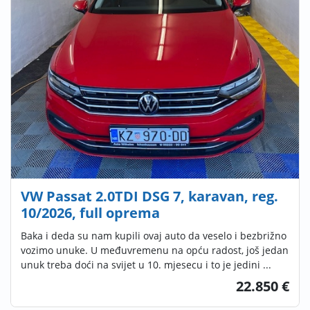
VW Passat 2.0TDI DSG 7, karavan, reg.
10/2026, full oprema
Baka i deda su nam kupili ovaj auto da veselo i bezbrižno
vozimo unuke. U međuvremenu na opću radost, još jedan
unuk treba doći na svijet u 10. mjesecu i to je jedini ...
22.850 €