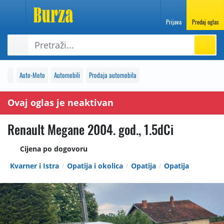
Prijava
Predaj oglas
Auto-Moto
Automobili
Prodaja automobila
Ovaj oglas je neaktivan
Renault Megane 2004. god., 1.5dCi
Cijena po dogovoru
Kvarner i Istra
Opatija i okolica
Opatija
Opatija