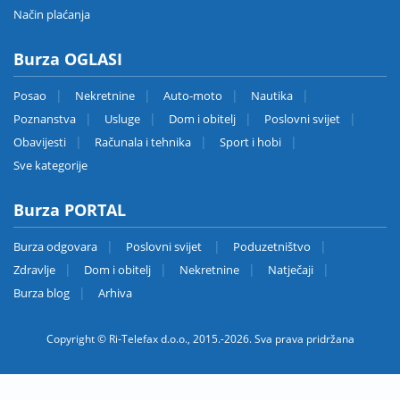
Način plaćanja
Burza OGLASI
Posao
Nekretnine
Auto-moto
Nautika
Poznanstva
Usluge
Dom i obitelj
Poslovni svijet
Obavijesti
Računala i tehnika
Sport i hobi
Sve kategorije
Burza PORTAL
Burza odgovara
Poslovni svijet
Poduzetništvo
Zdravlje
Dom i obitelj
Nekretnine
Natječaji
Burza blog
Arhiva
Copyright © Ri-Telefax d.o.o., 2015.-2026. Sva prava pridržana