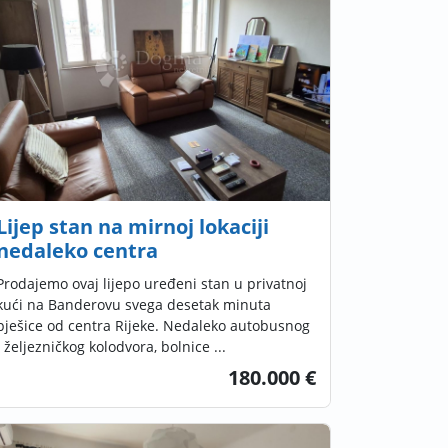
Lijep stan na mirnoj lokaciji
nedaleko centra
Prodajemo ovaj lijepo uređeni stan u privatnoj
kući na Banderovu svega desetak minuta
pješice od centra Rijeke. Nedaleko autobusnog
i željezničkog kolodvora, bolnice ...
180.000 €