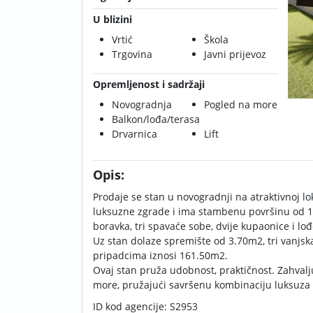
U blizini
Vrtić
Škola
Trgovina
Javni prijevoz
Opremljenost i sadržaji
Novogradnja
Pogled na more
Balkon/lođa/terasa
Drvarnica
Lift
Opis:
Prodaje se stan u novogradnji na atraktivnoj lo
luksuzne zgrade i ima stambenu površinu od 12
boravka, tri spavaće sobe, dvije kupaonice i lođ
Uz stan dolaze spremište od 3.70m2, tri vanjs
pripadcima iznosi 161.50m2.
Ovaj stan pruža udobnost, praktičnost. Zahval
more, pružajući savršenu kombinaciju luksuza 
ID kod agencije: S2953