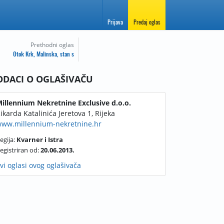
Prijava
Predaj oglas
Prethodni oglas
Otok Krk, Malinska, stan s
balkonom
ODACI O OGLAŠIVAČU
illennium Nekretnine Exclusive d.o.o.
ikarda Katalinića Jeretova 1, Rijeka
ww.millennium-nekretnine.hr
egija:
Kvarner i Istra
egistriran od:
20.06.2013.
vi oglasi ovog oglašivača