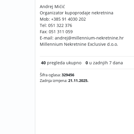
Andrej Mićić
Organizator kupoprodaje nekretnina
Mob: +385 91 4030 202
Tel: 051 322 376
Fax: 051 311 059
E-mail:
andrej@millennium-nekretnine.hr
Millennium Nekretnine Exclusive d.o.o.
40
pregleda ukupno
0
u zadnjih 7 dana
Šifra oglasa:
329456
Zadnja izmjena:
21.11.2025.