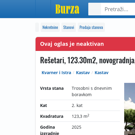
Nekretnine
Stanovi
Prodaja stanova
Ovaj oglas je neaktivan
Rešetari, 123.30m2, novogradnja,
Kvarner i Istra
Kastav
Kastav
Vrsta stana
Trosobni s dnevnim
boravkom
Kat
2. kat
2
Kvadratura
123,3 m
Godina
2025
izgradnje