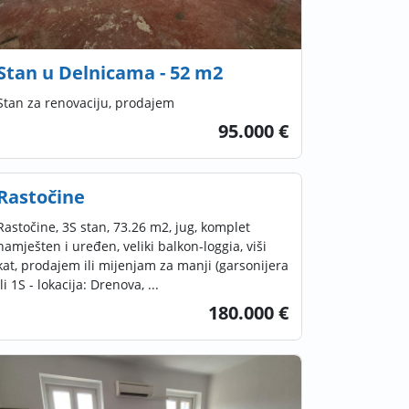
Stan u Delnicama - 52 m2
Stan za renovaciju, prodajem
95.000 €
Rastočine
Rastočine, 3S stan, 73.26 m2, jug, komplet
namješten i uređen, veliki balkon-loggia, viši
kat, prodajem ili mijenjam za manji (garsonijera
ili 1S - lokacija: Drenova, ...
180.000 €