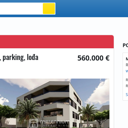
P
 parking, lođa
560.000 €
M
R
w
R
R
S