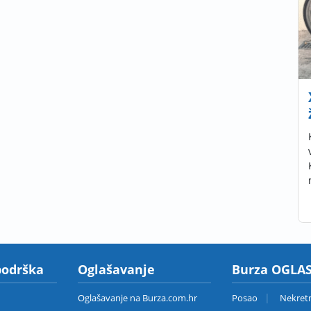
podrška
Oglašavanje
Burza OGLAS
Oglašavanje na Burza.com.hr
Posao
Nekret