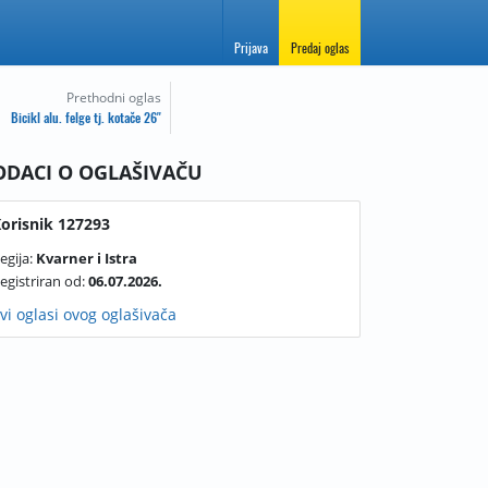
Prijava
Predaj oglas
Prethodni oglas
Bicikl alu. felge tj. kotače 26"
ODACI O OGLAŠIVAČU
orisnik 127293
egija:
Kvarner i Istra
egistriran od:
06.07.2026.
vi oglasi ovog oglašivača