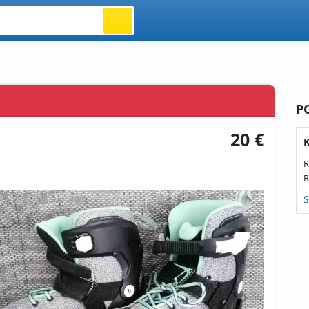
P
20 €
K
R
R
S