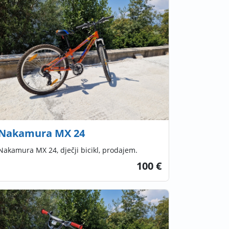
Nakamura MX 24
Nakamura MX 24, dječji bicikl, prodajem.
100 €