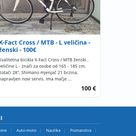
X-Fact Cross / MTB - L veličina -
ženski - 100€
Kvalitetna bicikla X-Fact Cross / MTB ženski ,
veličine L - znači za osobe od 165 - 185 cm.
Kotači 28", Shimano mjenjač 21 brzina,
napravljen novi servis. Ima mačje ...
100 €
I
nine
Auto-moto
Nautika
Poznanstva