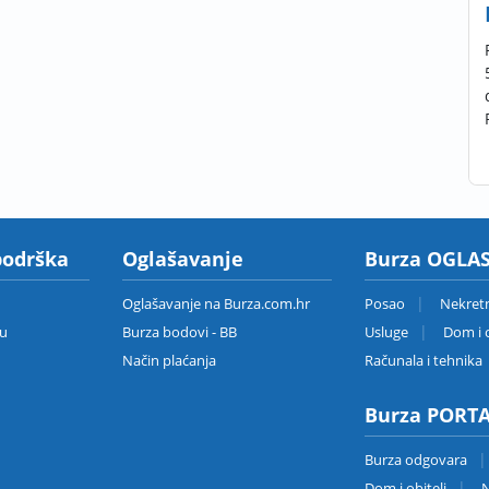
podrška
Oglašavanje
Burza OGLAS
Oglašavanje na Burza.com.hr
Posao
Nekret
zu
Burza bodovi - BB
Usluge
Dom i o
Način plaćanja
Računala i tehnika
Burza PORT
Burza odgovara
Dom i obitelj
N