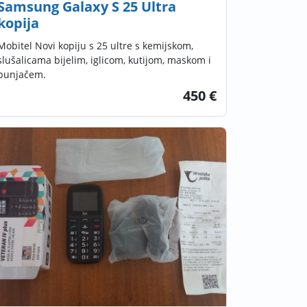
Samsung Galaxy S 25 Ultra
kopija
Mobitel Novi kopiju s 25 ultre s kemijskom,
slušalicama bijelim, iglicom, kutijom, maskom i
punjačem.
450 €