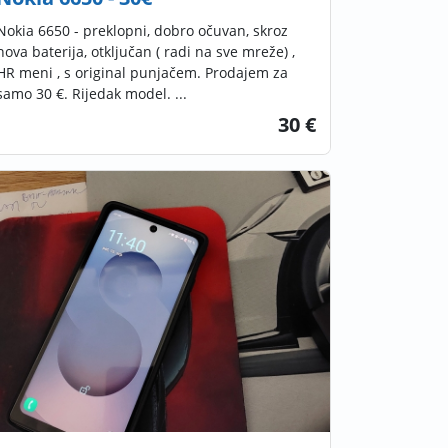
Nokia 6650 - preklopni, dobro očuvan, skroz
nova baterija, otključan ( radi na sve mreže) ,
HR meni , s original punjačem. Prodajem za
samo 30 €. Rijedak model. ...
30 €