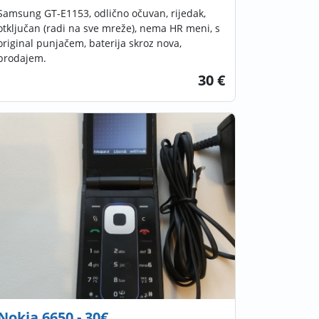
Samsung GT-E1153, odlično očuvan, rijedak,
otključan (radi na sve mreže), nema HR meni, s
original punjačem, baterija skroz nova,
prodajem.
30 €
Nokia 6650 - 30€