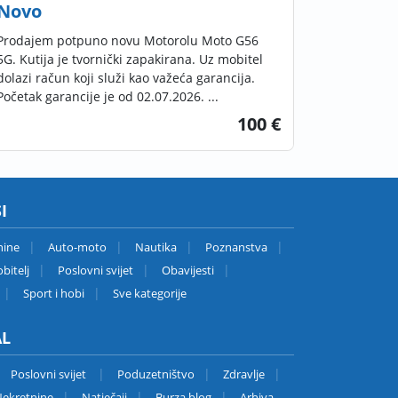
Novo
Prodajem potpuno novu Motorolu Moto G56
5G. Kutija je tvornički zapakirana. Uz mobitel
dolazi račun koji služi kao važeća garancija.
Početak garancije je od 02.07.2026. ...
100 €
I
nine
Auto-moto
Nautika
Poznanstva
bitelj
Poslovni svijet
Obavijesti
Sport i hobi
Sve kategorije
AL
Poslovni svijet
Poduzetništvo
Zdravlje
ekretnine
Natječaji
Burza blog
Arhiva