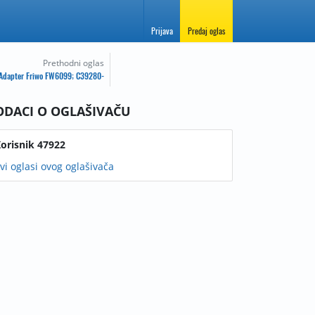
Prijava
Predaj oglas
Prethodni oglas
Adapter Friwo FW6099; C39280-
Z4-C50
ODACI O OGLAŠIVAČU
orisnik 47922
vi oglasi ovog oglašivača