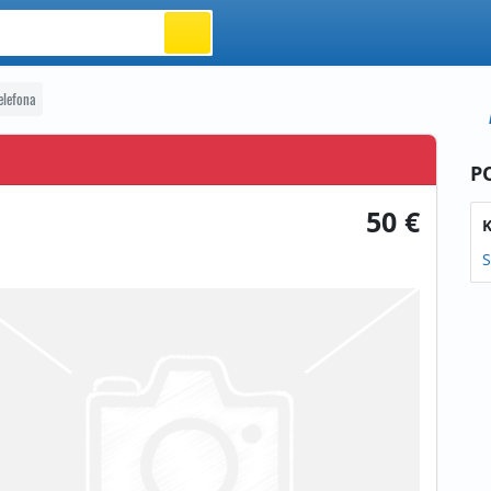
elefona
P
50 €
K
S