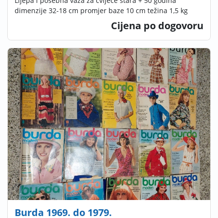
Lijepa i posebna vaza za cvijeće stara + 50 godina
dimenzije 32-18 cm promjer baze 10 cm težina 1,5 kg
Cijena po dogovoru
Burda 1969. do 1979.