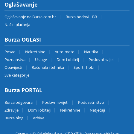
Oglašavanje
Oglašavanje na Burza.com.hr
Burza bodovi - BB
Način plaćanja
Burza OGLASI
Posao
Nekretnine
Auto-moto
Nautika
Poznanstva
Usluge
Dom i obitelj
Poslovni svijet
Obavijesti
Računala i tehnika
Sport i hobi
Sve kategorije
Burza PORTAL
Burza odgovara
Poslovni svijet
Poduzetništvo
Zdravlje
Dom i obitelj
Nekretnine
Natječaji
Burza blog
Arhiva
Copyright © Ri-Telefax d.o.o., 2015.-2026. Sva prava pridržana