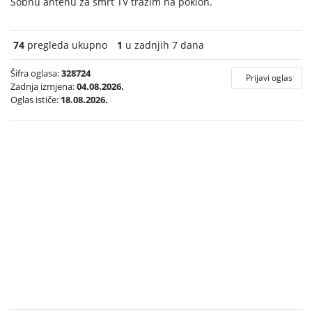
Sobnu antenu za smrt TV tražim na poklon.
74
pregleda ukupno
1
u zadnjih 7 dana
Šifra oglasa:
328724
Prijavi oglas
Zadnja izmjena:
04.08.2026.
Oglas ističe:
18.08.2026.