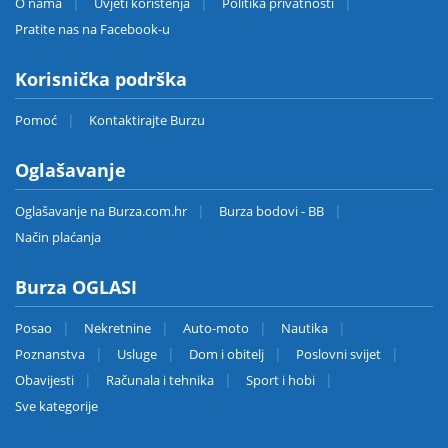
O nama
Uvjeti korištenja
Politika privatnosti
Pratite nas na Facebook-u
Korisnička podrška
Pomoć
Kontaktirajte Burzu
Oglašavanje
Oglašavanje na Burza.com.hr
Burza bodovi - BB
Način plaćanja
Burza OGLASI
Posao
Nekretnine
Auto-moto
Nautika
Poznanstva
Usluge
Dom i obitelj
Poslovni svijet
Obavijesti
Računala i tehnika
Sport i hobi
Sve kategorije