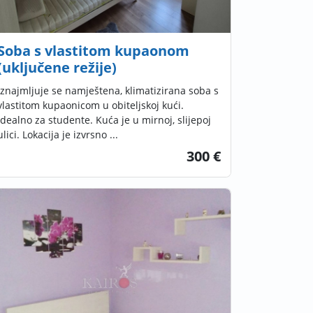
Soba s vlastitom kupaonom
(uključene režije)
Iznajmljuje se namještena, klimatizirana soba s
vlastitom kupaonicom u obiteljskoj kući.
Idealno za studente. Kuća je u mirnoj, slijepoj
ulici. Lokacija je izvrsno ...
300 €