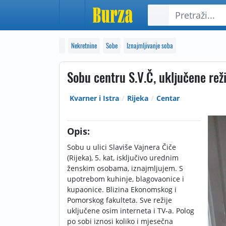
Nekretnine
Sobe
Iznajmljivanje soba
Sobu centru S.V.Č, uključene reži
Kvarner i Istra
Rijeka
Centar
Opis:
Sobu u ulici Slaviše Vajnera Čiče
(Rijeka), 5. kat, isključivo urednim
ženskim osobama, iznajmljujem. S
upotrebom kuhinje, blagovaonice i
kupaonice. Blizina Ekonomskog i
Pomorskog fakulteta. Sve režije
uključene osim interneta i TV-a. Polog
po sobi iznosi koliko i mjesečna