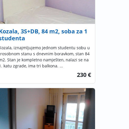
Kozala, 3S+DB, 84 m2, soba za 1
studenta
Kozala, iznajmljujemo jednom studentu sobu u
trosobnom stanu s dnevnim boravkom, stan 84
m2. Stan je kompletno namješten, nalazi se na
1. katu zgrade, ima tri balkona. ...
230 €