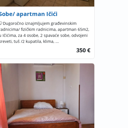
Sobe/ apartman Ičići
🎈Dugoročno iznajmljujem građevinskim
radnicima/ fizičkim radnicima, apartman 65m2,
u Ičićima, za 4 osobe, 2 spavaće sobe, odvojeni
kreveti, tuš /2 kupatila, klima, ...
350 €