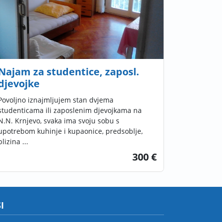
Najam za studentice, zaposl.
djevojke
Povoljno iznajmljujem stan dvjema
studenticama ili zaposlenim djevojkama na
N.N. Krnjevo, svaka ima svoju sobu s
upotrebom kuhinje i kupaonice, predsoblje,
blizina ...
300 €
I