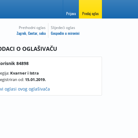
Prijava
Predaj oglas
Prethodni oglas
Slijedeći oglas
Zagreb, Centar, soba
Gospodin u mirovini
ODACI O OGLAŠIVAČU
orisnik 84898
egija:
Kvarner i Istra
egistriran od:
15.01.2019.
vi oglasi ovog oglašivača