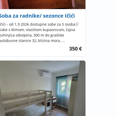
Soba za radnike/ sezonce Ičići
Ičići - od 1.9 2026 dostupne sobe za 5 osoba🎈
Sobe s klimom, vlastitom kupaonicom, čajna
kuhinjica odvojena, 300 m do gradske
autobusne stanice 32, blizina mora, ...
350 €