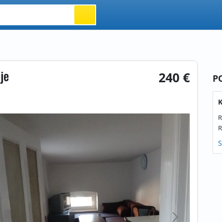
je
240 €
P
K
R
R
S