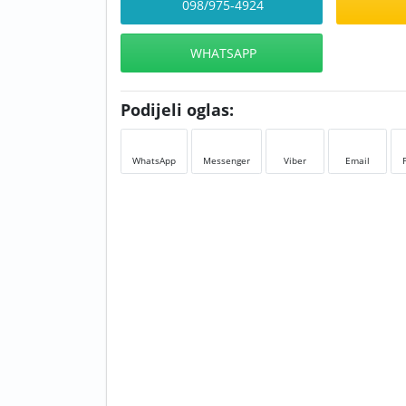
098/975-4924
WHATSAPP
Podijeli oglas:
WhatsApp
Messenger
Viber
Email