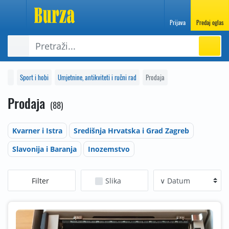
Prijava
Predaj oglas
Sport i hobi
Umjetnine, antikviteti i ručni rad
Prodaja
Prodaja
88
Kvarner i Istra
Središnja Hrvatska i Grad Zagreb
Slavonija i Baranja
Inozemstvo
Filter
Slika