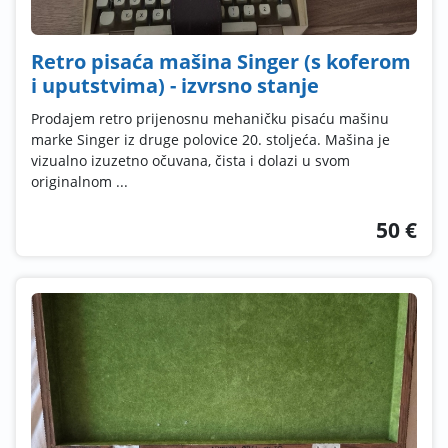
Retro pisaća mašina Singer (s koferom
i uputstvima) - izvrsno stanje
Prodajem retro prijenosnu mehaničku pisaću mašinu
marke Singer iz druge polovice 20. stoljeća. Mašina je
vizualno izuzetno očuvana, čista i dolazi u svom
originalnom ...
50 €