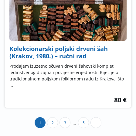
Kolekcionarski poljski drveni šah
(Krakov, 1980.) – ručni rad
Prodajem izuzetno očuvan drveni šahovski komplet,
jedinstvenog dizajna i povijesne vrijednosti. Riječ je o
tradicionalnom poljskom folklornom radu iz Krakova, što
...
80 €
1
2
3
5
...