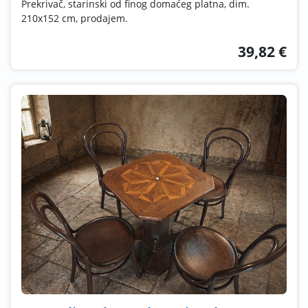
Prekrivač, starinski od finog domaćeg platna, dim.
210x152 cm, prodajem.
39,82 €