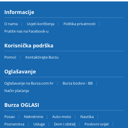
Informacije
O nama
Uvjeti korištenja
Politika privatnosti
Pratite nas na Facebook-u
Korisnička podrška
Pomoć
Kontaktirajte Burzu
Oglašavanje
Oglašavanje na Burza.com.hr
Burza bodovi - BB
Način plaćanja
Burza OGLASI
Posao
Nekretnine
Auto-moto
Nautika
Poznanstva
Usluge
Dom i obitelj
Poslovni svijet