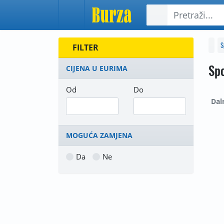
S
FILTER
Spo
CIJENA U EURIMA
Od
Do
Dal
MOGUĆA ZAMJENA
Da
Ne