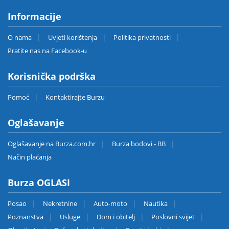
Informacije
O nama
Uvjeti korištenja
Politika privatnosti
Pratite nas na Facebook-u
Korisnička podrška
Pomoć
Kontaktirajte Burzu
Oglašavanje
Oglašavanje na Burza.com.hr
Burza bodovi - BB
Način plaćanja
Burza OGLASI
Posao
Nekretnine
Auto-moto
Nautika
Poznanstva
Usluge
Dom i obitelj
Poslovni svijet