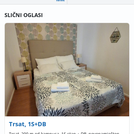
SLIČNI OGLASI
Trsat, 1S+DB
Trsat, 200 m od kampusa, 1S stan + DB, novonamješten,