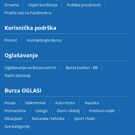
O nama
Uvjeti korištenja
Politika privatnosti
Pratite nas na Facebook-u
Korisnička podrška
Pomoć
Kontaktirajte Burzu
Oglašavanje
Oglašavanje na Burza.com.hr
Burza bodovi - BB
Način plaćanja
Burza OGLASI
Posao
Nekretnine
Auto-moto
Nautika
Poznanstva
Usluge
Dom i obitelj
Poslovni svijet
Obavijesti
Računala i tehnika
Sport i hobi
Sve kategorije