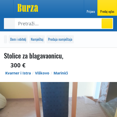
Prijava
Predaj oglas
Dom i obitelj
Namještaj
Prodaja namještaja
Stolice za blagavaonicu,
300 €
Kvarner i Istra
Viškovo
Marinići