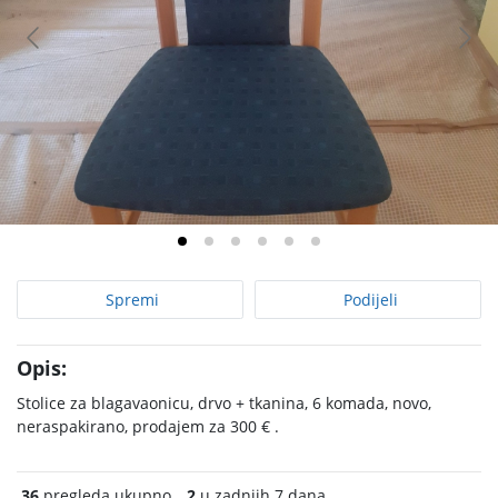
Spremi
Podijeli
Opis:
Stolice za blagavaonicu, drvo + tkanina, 6 komada, novo,
neraspakirano, prodajem za 300 € .
36
pregleda ukupno
2
u zadnjih 7 dana