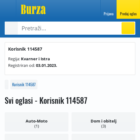
Prijava
Predaj oglas
Korisnik 114587
Regija:
Kvarner i Istra
Registriran od:
03.01.2023.
Korisnik 114587
Svi oglasi - Korisnik 114587
Auto-Moto
Dom i obitelj
1
3