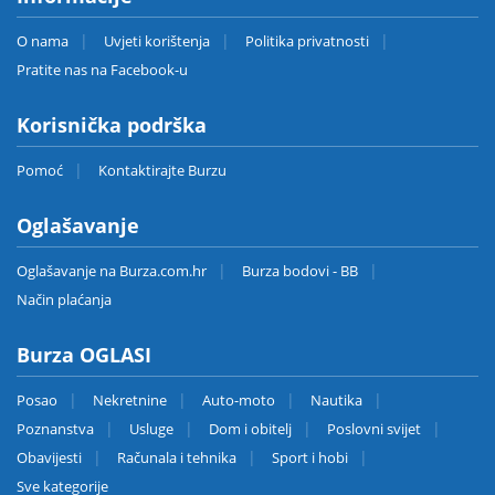
O nama
Uvjeti korištenja
Politika privatnosti
Pratite nas na Facebook-u
Korisnička podrška
Pomoć
Kontaktirajte Burzu
Oglašavanje
Oglašavanje na Burza.com.hr
Burza bodovi - BB
Način plaćanja
Burza OGLASI
Posao
Nekretnine
Auto-moto
Nautika
Poznanstva
Usluge
Dom i obitelj
Poslovni svijet
Obavijesti
Računala i tehnika
Sport i hobi
Sve kategorije