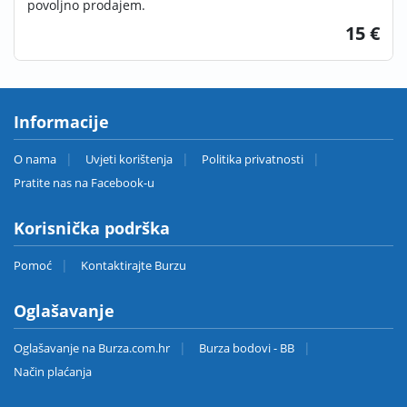
povoljno prodajem.
15 €
Informacije
O nama
Uvjeti korištenja
Politika privatnosti
Pratite nas na Facebook-u
Korisnička podrška
Pomoć
Kontaktirajte Burzu
Oglašavanje
Oglašavanje na Burza.com.hr
Burza bodovi - BB
Način plaćanja