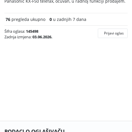
Panasonic KX-F50 telefax, očuvan, u radnoj funkciji prodajem.
76
pregleda ukupno
0
u zadnjih 7 dana
Šifra oglasa:
145498
Prijavi oglas
Zadnja izmjena:
03.06.2026.
PODACI O OGLAŠIVAČU