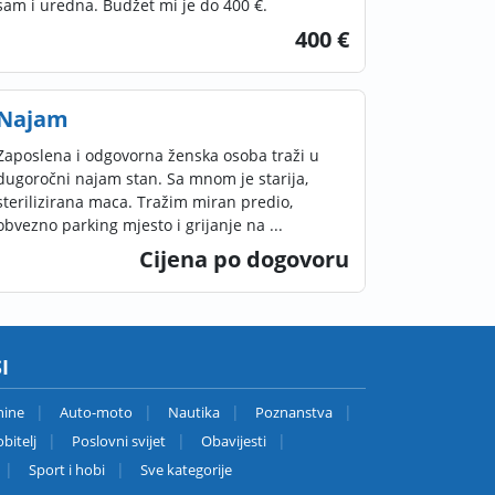
sam i uredna. Budžet mi je do 400 €.
400 €
Najam
Zaposlena i odgovorna ženska osoba traži u
dugoročni najam stan. Sa mnom je starija,
sterilizirana maca. Tražim miran predio,
obvezno parking mjesto i grijanje na ...
Cijena po dogovoru
I
nine
Auto-moto
Nautika
Poznanstva
bitelj
Poslovni svijet
Obavijesti
Sport i hobi
Sve kategorije