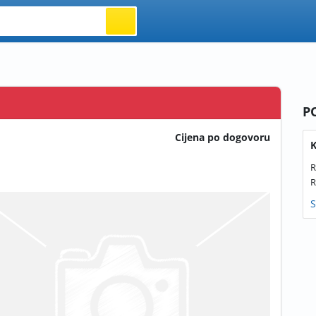
P
Cijena po dogovoru
K
R
R
S