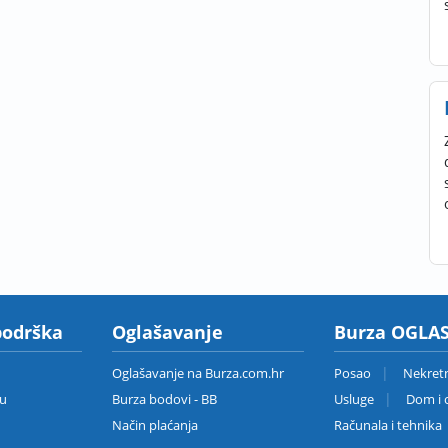
podrška
Oglašavanje
Burza OGLAS
Oglašavanje na Burza.com.hr
Posao
Nekret
zu
Burza bodovi - BB
Usluge
Dom i o
Način plaćanja
Računala i tehnika