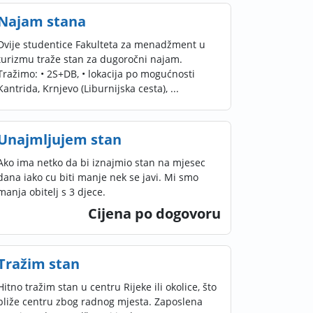
Najam stana
Dvije studentice Fakulteta za menadžment u
turizmu traže stan za dugoročni najam.
Tražimo: • 2S+DB, • lokacija po mogućnosti
Kantrida, Krnjevo (Liburnijska cesta), ...
Unajmljujem stan
Ako ima netko da bi iznajmio stan na mjesec
dana iako cu biti manje nek se javi. Mi smo
manja obitelj s 3 djece.
Cijena po dogovoru
Tražim stan
Hitno tražim stan u centru Rijeke ili okolice, što
bliže centru zbog radnog mjesta. Zaposlena