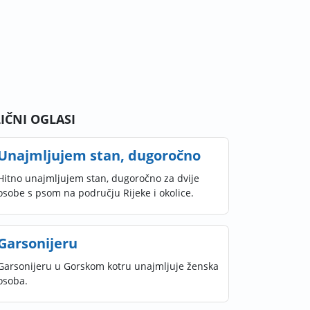
LIČNI OGLASI
Unajmljujem stan, dugoročno
Hitno unajmljujem stan, dugoročno za dvije
osobe s psom na području Rijeke i okolice.
Garsonijeru
Garsonijeru u Gorskom kotru unajmljuje ženska
osoba.