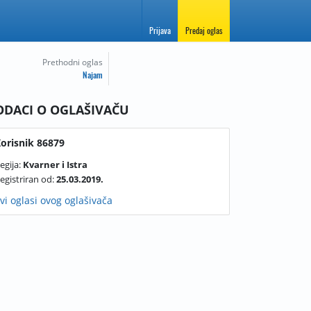
Prijava
Predaj oglas
Prethodni oglas
Najam
ODACI O OGLAŠIVAČU
orisnik 86879
egija:
Kvarner i Istra
egistriran od:
25.03.2019.
vi oglasi ovog oglašivača