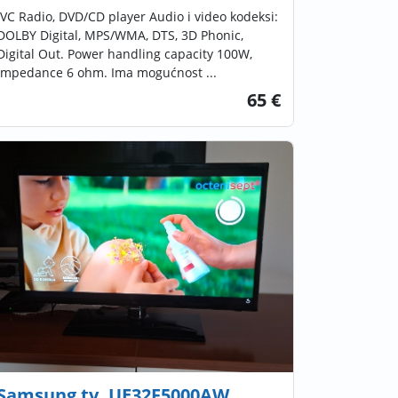
JVC Radio, DVD/CD player Audio i video kodeksi:
DOLBY Digital, MPS/WMA, DTS, 3D Phonic,
Digital Out. Power handling capacity 100W,
Impedance 6 ohm. Ima mogućnost ...
65 €
Samsung tv, UE32F5000AW