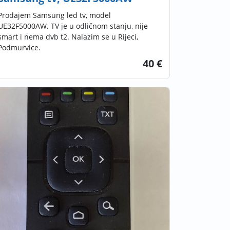
Prodajem Samsung led tv, model
UE32F5000AW. TV je u odličnom stanju, nije
smart i nema dvb t2. Nalazim se u Rijeci,
Podmurvice.
40 €