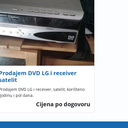
Prodajem DVD LG i receiver
satelit
Prodajem DVD LG i receiver, satelit, korišteno
godinu i pol dana.
Cijena po dogovoru