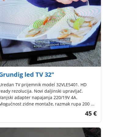
Grundig led TV 32"
Uredan TV prijemnik model 32VLE5401. HD
ready rezolucija. Novi daljinski upravljač.
Vanjski adapter napajanja 220/19V 4A.
Mogućnost zidne montaže, razmak rupa 200 ...
45 €