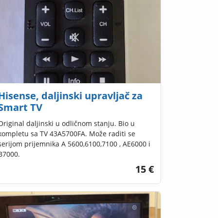
Hisense, daljinski upravljač za
Smart TV
Original daljinski u odličnom stanju. Bio u
kompletu sa TV 43A5700FA. Može raditi se
serijom prijemnika A 5600,6100,7100 , AE6000 i
B7000.
15 €