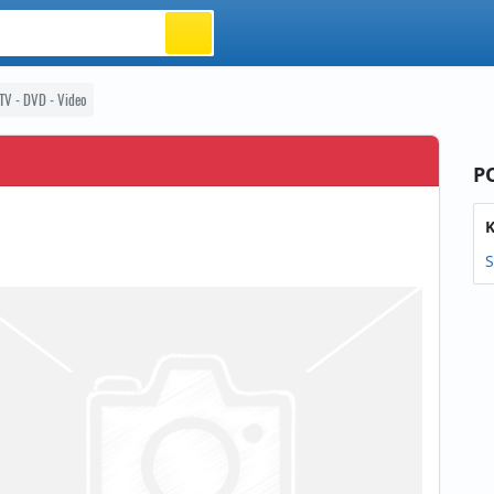
TV - DVD - Video
P
K
S