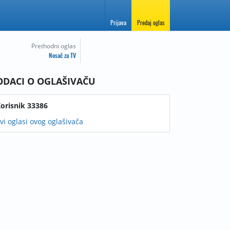
Prijava
Predaj oglas
Prethodni oglas
Nosač za TV
ODACI O OGLAŠIVAČU
orisnik 33386
vi oglasi ovog oglašivača