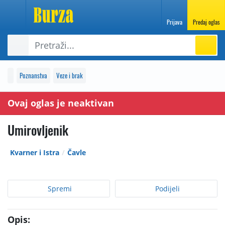
Prijava
Predaj oglas
Poznanstva
Veze i brak
Ovaj oglas je neaktivan
Umirovljenik
Kvarner i Istra
Čavle
Spremi
Podijeli
Opis: